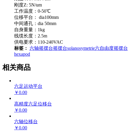
刚度Z: 5N/um
工作温度：0-50℃
位移平台： dia100mm
中间通孔：dia 50mm
自身重量：1kg
线缆长度：2.5m
供电要求：110-240VAC
标签：
六轴摇摆台
摇摆台
solano
symetrie
六自由度摇摆台
hexapod
相关商品
六足运动平台
￥0.00
高精度六足位移台
￥0.00
六轴位移台
￥0.00