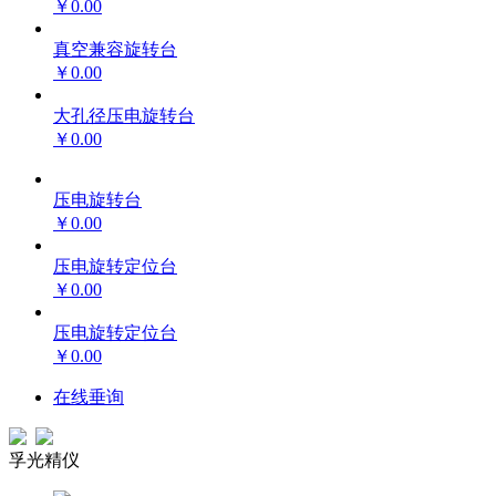
￥0.00
真空兼容旋转台
￥0.00
大孔径压电旋转台
￥0.00
压电旋转台
￥0.00
压电旋转定位台
￥0.00
压电旋转定位台
￥0.00
在线垂询
孚光精仪