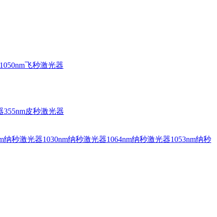
1050nm飞秒激光器
器
355nm皮秒激光器
2nm纳秒激光器
1030nm纳秒激光器
1064nm纳秒激光器
1053nm纳秒