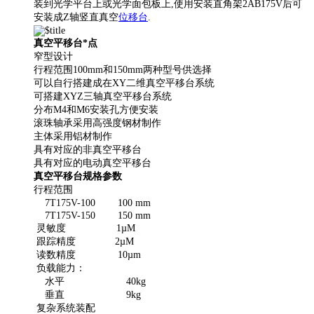
装到光学平台上或光学面包板上,使用安装直角架2AB175V后可
安装成Z轴竖直真空
位移台
.
真空平移台*点
窄型设计
行程范围100mm和150mm两种型号供选择
可以自行搭建成在XY二维真空平移台系统
可搭建XYZ三轴真空平移台系统
分布M4和M6安装孔方便安装
滚珠轴承采用高强度钢材制作
主体采用铝材制作
具有对应的非真空平移台
具有对应的电动真空平移台
真空平移台规格参数
行程范围
7T175V-100 100 mm
7T175V-150 150 mm
灵敏度 1µM
跟踪精度 2µM
读数精度 10µm
负载能力：
水平 40kg
垂直 9kg
复杂系统装配