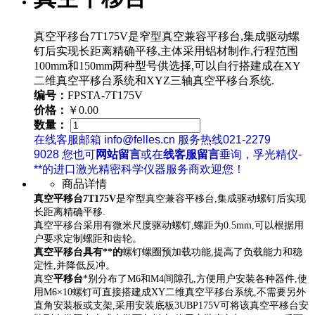
真空平移台7T175V是窄型真空兼容平移台,集成驱动螺
钉后实现长距离精确平移,主体采用铝材制作,行程范围
100mm和150mm两种型号供选择,可以自行搭建成在XY
二维真空平移台系统和XYZ三轴真空平移台系统.
编号：
FPSTA-7T175V
价格：
￥0.00
数量：
在线客服邮箱 info@felles.cn 服务热线021-2279
9028 您也可
网站留言
或在
线客服留言
垂询，孚光精仪-
**的进口激光精密科学仪器服务商欢迎您！
商品详情
真空平移台7T175V
是窄型真空兼容平移台,集成驱动螺钉后实现
长距离精确平移.
真空平移台采用有微米尺度驱动螺钉,螺距为0.5mm,可以根据用
户要求定制螺距和齿轮。
真空平移台具有**的
螺钉螺圈预加载功能,提高了负载能力和稳
定性,并降低反冲。
真空
平移台
*别分布了M6和M4间隙孔,方便用户安装各种器件,使
用M6×10螺钉可直接搭建成XY二维真空平移台系统,不需要另外
直角安装板或支架,采用安装底板3UBP175V可将该真空平移台安