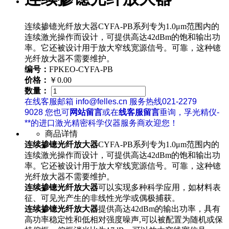
连续掺镱光纤放大器CYFA-PB系列专为1.0μm范围内的
连续激光操作而设计，可提供高达42dBm的饱和输出功
率。它还被设计用于放大窄线宽源信号。可靠，这种镱
光纤放大器不需要维护。
编号：
FPKEO-CYFA-PB
价格：
￥0.00
数量：
在线客服邮箱 info@felles.cn 服务热线021-2279
9028 您也可
网站留言
或在
线客服留言
垂询，孚光精仪-
**的进口激光精密科学仪器服务商欢迎您！
商品详情
连续掺镱光纤放大器
CYFA-PB系列专为1.0μm范围内的
连续激光操作而设计，可提供高达42dBm的饱和输出功
率。它还被设计用于放大窄线宽源信号。可靠，这种镱
光纤放大器不需要维护。
连续掺镱光纤放大器
可以实现多种科学应用，如材料表
征、可见光产生的非线性光学或偶极捕获。
连续掺镱光纤放大器
提供高达42dBm的输出功率，具有
高功率稳定性和低相对强度噪声,可以被配置为随机或保