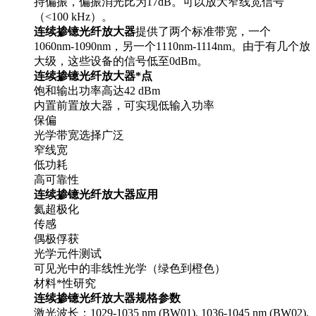
持偏振，偏振消光比为17dB。可以放大窄线宽信号
（<100 kHz）。
连续掺镱光纤放大器
提供了两个标准带宽，一个
1060nm-1090nm，另一个1110nm-1114nm。由于有几个放
大级，这些设备的信号低至0dBm。
连续掺镱光纤放大器*点
饱和输出功率高达42 dBm
内置前置放大器，可实现低输入功率
保偏
光学带宽选择广泛
窄线宽
低功耗
高可靠性
连续掺镱光纤放大器应用
氦超极化
传感
偶极俘获
光学元件测试
可见光中的非线性光学（绿色到橙色）
材料*性研究
连续掺镱光纤放大器规格参数
激光波长：1029-1035 nm (BW01), 1036-1045 nm (BW02),