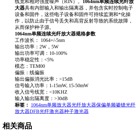
线宽和相对强度噪声（RIN）。
1064nm单频连续光纤放
大器
具有内部输入和输出隔离器，并包含实时控制电子
设备和固件，这些电子设备和固件可持续监测和*化操
作，以防止由于信号丢失和高背反射导致的系统故障，
从而保护种子源。
1064nm单频连续光纤放大器规格参数
工作波长： 1064+/-5nm
输出功率：2W，5W
输出功率可调：10-100%
功率稳定性：<5%
模态：TEM00
偏振：线偏振
输出偏振消光比率：>15dB
信号输入功率：1-15mW, 15-50mW
收入信号线宽：<10KHZ
输入输出隔离度：>30dB
标签：
1064nm单频放大器
光纤放大器
保偏
单频掺镱光纤
放大器
DFB光纤激光器
种子激光器
相关商品