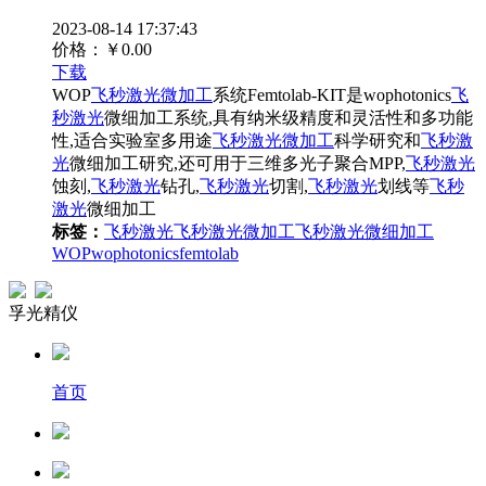
2023-08-14 17:37:43
价格：
￥0.00
下载
WOP
飞秒激光
微加工
系统Femtolab-KIT是wophotonics
飞
秒激光
微细加工系统,具有纳米级精度和灵活性和多功能
性,适合实验室多用途
飞秒激光
微加工
科学研究和
飞秒激
光
微细加工研究,还可用于三维多光子聚合MPP,
飞秒激光
蚀刻,
飞秒激光
钻孔,
飞秒激光
切割,
飞秒激光
划线等
飞秒
激光
微细加工
标签：
飞秒激光
飞秒激光微加工
飞秒激光微细加工
WOP
wophotonics
femtolab
孚光精仪
首页