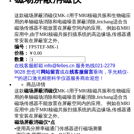
这款磁场屏蔽消磁仪MK-1用于MRI核磁共振和生物磁应
用的单轴磁场消除和电磁噪音屏蔽消除,feichang适合当
磁场传感器不能放置在屏蔽空间内的应用。 例如在MRI
应用中,由于MRI核磁共振扫描系统的高边缘场,传感器通
常安装在屏蔽室之外。
编号：
FPSTEF-MK-1
价格：
￥0.00
数量：
在线客服邮箱 info@felles.cn 服务热线021-2279
9028 您也可
网站留言
或在
线客服留言
垂询，孚光精仪-
**的进口激光精密科学仪器服务商欢迎您！
商品详情
这款
磁场屏蔽消磁仪
MK-1用于MRI核磁共振和生物磁应
用的单轴磁场消除和电磁噪音屏蔽消除,feichang适合当
磁场传感器不能放置在屏蔽空间内的应用。 例如在MRI
应用中,由于MRI核磁共振扫描系统的高边缘场,传感器通
常安装在屏蔽室之外。
磁场屏蔽消磁仪
*点
•使用高分辨率磁通门传感器进行磁场测量