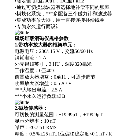
•测定值 范围200μT，DC至1 kHz
•通过可切换滤波器有选择地补偿不同的频率
•模块化系统，***多配备三个磁力计和滤波器
•集成功率放大器，用于直接连接补偿线圈
•专为永久运行而设计
磁场屏蔽消磁仪
规格参数
1.带功率放大器的框架单元：
电源电压：230/115 V，交流50/60 Hz
消耗电流：2 A
外壳铝19英寸，3 HU，深度320毫米
工作温度：0至40°C
前置放大器增益：0至11，可逐步调节
功率放大器增益：0.5 A / V
***大输出电流：2.5 A
***小永久运行负载≥3Ω
2.磁场传感器：
可切换的测量范围：±19.99μT，±199.9μT
显示分辨率：10 nT
噪声：<0.7 nT RMS
精度：0.5％±25 nT±1位偏移稳定度<0.1 nT / K