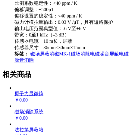
比例系数稳定性：<40 ppm / K
偏移调整：±500μT
偏移设置的稳定性：<40 ppm / K
磁力计模拟量输出：0.03 V /μT，具有短路保护
输出电压范围典型值：-6 V至+6 V
带宽：0至1 kHz（–3 dB）
传感器电缆：10 m长，屏蔽
传感器尺寸：36mm×30mm×15mm
标签：
磁场屏蔽消磁
MK-1
磁场消除
电磁噪音屏蔽
电磁
噪音消除
相关商品
原子力显微镜
￥0.00
磁场消除系统
￥0.00
法拉第屏蔽箱