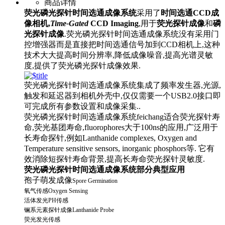
商品详情
荧光磷光探针时间选通成像系统
采用了
时间选通CCD成
像相机,
Time-Gated
CCD Imaging
,用于
荧光探针成像
和
磷
光探针成像
.荧光磷光探针时间选通成像系统没有采用门
控增强器而是直接把时间选通信号加到CCD相机上,这种
技术大大提高时间分辨率,降低成像噪音,提高光谱灵敏
度,提供了荧光磷光探针成像效果.
荧光磷光探针时间选通成像系统集成了频率发生器,光源,
触发和延迟器到相机外壳中,仅仅需要一个USB2.0接口即
可完成所有参数设置和成像采集..
荧光磷光探针时间选通成像系统feichang适合荧光探针寿
命,荧光基团寿命,fluorophores大于100ns的应用,广泛用于
长寿命探针,例如Lanthanide complexes, Oxygen and
Temperature sensitive sensors, inorganic phosphors等. 它有
效消除短探针寿命背景,提高长寿命荧光探针灵敏度.
荧光磷光探针时间选通成像系统部分典型应用
孢子萌发成像
Spore Germination
氧气传感Oxygen Sensing
活体发光PH传感
镧系元素探针成像
Lanthanide Probe
荧光发光传感