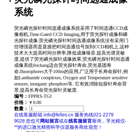
系统
荧光磷光探针时间选通成像系统采用了时间选通CCD成
像相机,Time-Gated CCD Imaging,用于荧光探针成像和磷
光探针成像.荧光磷光探针时间选通成像系统没有采用门
控增强器而是直接把时间选通信号加到CCD相机上,这种
技术大大提高时间分辨率,降低成像噪音,提高光谱灵敏
度,提供了荧光磷光探针成像效果.荧光磷光探针时间选通
成像系统feichang适合荧光探针寿命,荧光基团寿
命,fluorophores大于100ns的应用,广泛用于长寿命探针,例
如Lanthanide complexes, Oxygen and Temperature sensitive
sensors, inorganic phosphors等. 它有效消除短探针寿命背
景,提高长寿命荧光探针灵敏度.
编号：
FPPRS-TGI
价格：
￥0.00
数量：
在线客服邮箱 info@felles.cn 服务热线021-2279
9028 您也可
网站留言
或在
线客服留言
垂询，孚光精仪-
**的进口激光精密科学仪器服务商欢迎您！