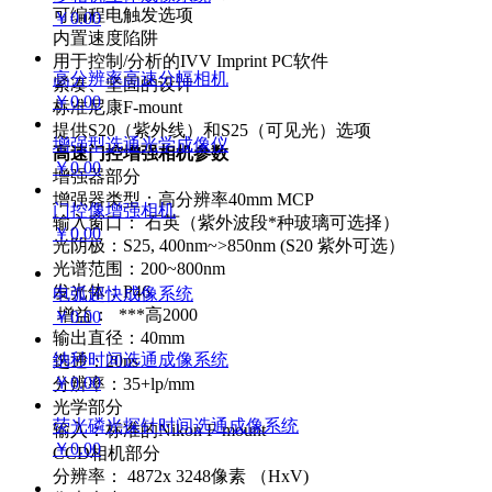
可编程电触发选项
￥0.00
内置速度陷阱
用于控制/分析的IVV Imprint PC软件
高分辨率高速分幅相机
紧凑、坚固的设计
￥0.00
标准尼康F-mount
提供S20（紫外线）和S25（可见光）选项
增强型选通光学成像仪
高速门控增强相机参数
￥0.00
增强器部分
增强器类型：高分辨率40mm MCP
门控像增强相机
输入窗口： 石英（紫外波段*种玻璃可选择）
￥0.00
光阴极：S25, 400nm~>850nm (S20 紫外可选）
光谱范围：200~800nm
发光体：P46
电弧超快成像系统
增益： ***高2000
￥0.00
输出直径：40mm
纳秒时间选通成像系统
选通：20ns
￥0.00
分辨率：35+lp/mm
光学部分
荧光磷光探针时间选通成像系统
输入：标准的Nikon F-mount
￥0.00
CCD相机部分
分辨率： 4872x 3248像素 （HxV)