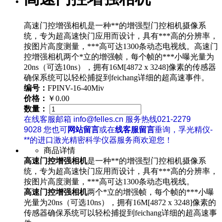
高速门控增强相机是一种**的增强型门控相机摄像系
统，专为超高速快门应用而设计，具有***高的分辨率，
按图片高度测量，***高可达1300条动态电视线。高速门
控增强相机两个*立的增强帧，每个帧的***小曝光量为
20ns（可选10ns），拥有16M[4872 x 3248]像素的传感器
确保系统可以轻松捕捉到feichang详细的超高速事件。
编号：
FPINV-16-40Miv
价格：
￥0.00
数量：
在线客服邮箱 info@felles.cn 服务热线021-2279
9028 您也可
网站留言
或在
线客服留言
垂询，孚光精仪-
**的进口激光精密科学仪器服务商欢迎您！
商品详情
高速门控增强相机
是一种**的增强型门控相机摄像系
统，专为超高速快门应用而设计，具有***高的分辨率，
按图片高度测量，***高可达1300条动态电视线。
高速门控增强相机
两个*立的增强帧，每个帧的***小曝
光量为20ns（可选10ns），拥有16M[4872 x 3248]像素的
传感器确保系统可以轻松捕捉到feichang详细的超高速事