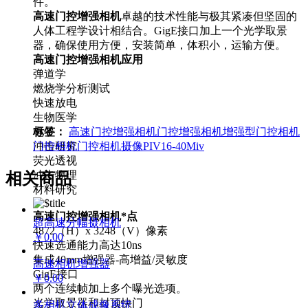
件。
高速门控增强相机
卓越的技术性能与极其紧凑但坚固的
人体工程学设计相结合。GigE接口加上一个光学取景
器，确保使用方便，安装简单，体积小，运输方便。
高速门控增强相机应用
弹道学
燃烧学分析测试
快速放电
生物医学
电子
标签：
高速门控增强相机
门控增强相机
增强型门控相机
冲击研究
门控相机
门控相机摄像
PIV
16-40Miv
荧光透视
冲击物理
相关商品
材料研究
高速门控增强相机*点
超高速分幅摄相机
4872（H）x 3248（V）像素
￥0.00
快速选通能力高达10ns
集成40mm增强器-高增益/灵敏度
高速相机增强器
GigE接口
￥0.00
两个连续帧加上多个曝光选项。
光学取景器和封顶快门
多相机立体成像系统