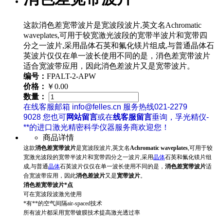
这款消色差宽带波片是宽波段波片,英文名Achromatic
waveplates,可用于较宽激光波段的宽带半波片和宽带四
分之一波片,采用晶体石英和氟化镁片组成,与普通晶体石
英波片仅仅在单一波长使用不同的是，消色差宽带波片
适合宽波带应用，因此消色差波片又是宽带波片。
编号：
FPALT-2-APW
价格：
￥0.00
数量：
在线客服邮箱 info@felles.cn 服务热线021-2279
9028 您也可
网站留言
或在
线客服留言
垂询，孚光精仪-
**的进口激光精密科学仪器服务商欢迎您！
商品详情
这款
消色差宽带波片
是宽波段波片,英文名
Achromatic waveplates
,可用于较
宽激光波段的宽带半波片和宽带四分之一波片,采用
晶体
石英和氟化镁片组
成,与普通
晶体
石英波片仅仅在单一波长使用不同的是，
消色差宽带波片
适
合宽波带应用，因此
消色差波片
又是
宽带波片
。
消色差宽带波片*点
可在宽波段波激光使用
*有**的空气间隔air-spaced技术
所有波片都采用宽带镀膜技术提高激光透过率