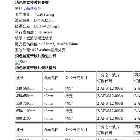
消色差宽带波片参数
材料：
晶体
石英
表面质量： 40/20 scr/dig
波前畸变：L/4@632.8nm
延迟公差：L/100@ 20 deg C
平行度精度：<10arcsec
镀膜：宽波段增透镀膜
激光损伤阈值：>5J/cm2,10ns@1064nm
安装外壳: Φ25.4x6mm发黑外壳
消色差宽带波片延迟曲线
消色差宽带波片规格型号
二分之一波片
四
波长
通光孔径
外径外壳尺寸
订购代码
订
340-560nm
>8mm
待定
2-APW-L2-008Z
2-
450-650nm
>8mm
待定
2-APW-L2-008A
2-
550-750nm
>8mm
待定
2-APW-L2-008B
2-
650-1100nm
>8mm
待定
2-APW-L2-008B
2-
900-2100
>8mm
待定
2-APW-L2-008D
2-
二分之一波片
四
波长
通光孔径
外径外壳尺寸
订购代码
订