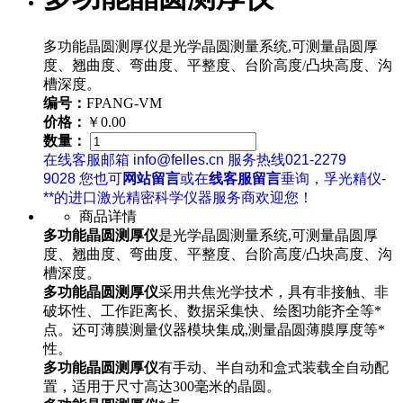
多功能晶圆测厚仪是光学晶圆测量系统,可测量晶圆厚
度、翘曲度、弯曲度、平整度、台阶高度/凸块高度、沟
槽深度。
编号：
FPANG-VM
价格：
￥0.00
数量：
在线客服邮箱 info@felles.cn 服务热线021-2279
9028 您也可
网站留言
或在
线客服留言
垂询，孚光精仪-
**的进口激光精密科学仪器服务商欢迎您！
商品详情
多功能晶圆测厚仪
是光学晶圆测量系统,可测量晶圆厚
度、翘曲度、弯曲度、平整度、台阶高度/凸块高度、沟
槽深度。
多功能晶圆测厚仪
采用共焦光学技术，具有非接触、非
破坏性、工作距离长、数据采集快、绘图功能齐全等*
点。还可薄膜测量仪器模块集成,测量晶圆薄膜厚度等*
性。
多功能晶圆测厚仪
有手动、半自动和盒式装载全自动配
置，适用于尺寸高达300毫米的晶圆。