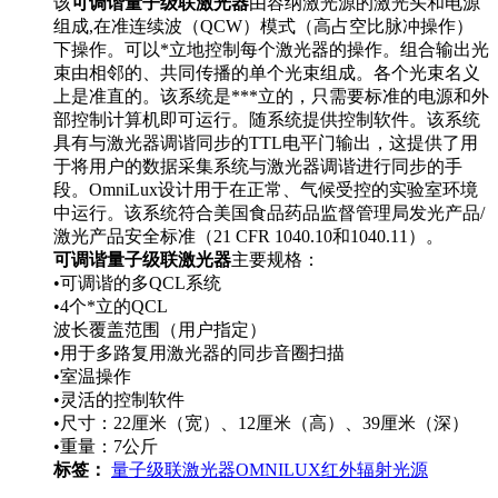
该
可调谐量子级联激光器
由容纳激光源的激光头和电源
组成,在准连续波（QCW）模式（高占空比脉冲操作）
下操作。可以*立地控制每个激光器的操作。组合输出光
束由相邻的、共同传播的单个光束组成。各个光束名义
上是准直的。该系统是***立的，只需要标准的电源和外
部控制计算机即可运行。随系统提供控制软件。该系统
具有与激光器调谐同步的TTL电平门输出，这提供了用
于将用户的数据采集系统与激光器调谐进行同步的手
段。OmniLux设计用于在正常、气候受控的实验室环境
中运行。该系统符合美国食品药品监督管理局发光产品/
激光产品安全标准（21 CFR 1040.10和1040.11）。
可调谐量子级联激光器
主要规格：
•可调谐的多QCL系统
•4个*立的QCL
波长覆盖范围（用户指定）
•用于多路复用激光器的同步音圈扫描
•室温操作
•灵活的控制软件
•尺寸：22厘米（宽）、12厘米（高）、39厘米（深）
•重量：7公斤
标签：
量子级联激光器
OMNILUX
红外辐射光源