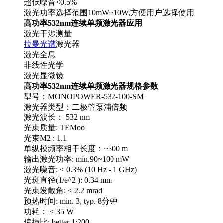
超低噪音<0.5%
激光功率选择范围10mW~10W,方便用户选择使用
高功率532nm连续单频激光器应用
激光干涉测量
拉曼光谱
激光器
激光全息
非线性光学
激光显微镜
高功率532nm连续单频激光器规格参数
型号：MONOPOWER-532-100-SM
激光器类型：二极管泵浦倍频
激光波长： 532 nm
光束质量: TEMoo
光束M2 : 1.1
单纵模频率相干长度：~300 m
输出激光功率: min.90~100 mW
激光噪音: < 0.3% (10 Hz - 1 GHz)
光斑直径(1/e^2 ): 0.34 mm
光束发散角: < 2.2 mrad
预热时间: min. 3, typ. 8分钟
功耗： < 35 W
偏振比: better 1:200