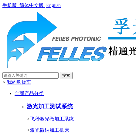
手机版
简体中文版
English
>
我的购物车
全部产品分类
激光加工测试系统
>
飞秒激光微加工系统
>
激光微纳加工机床