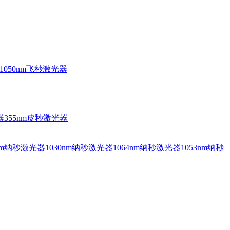
1050nm飞秒激光器
器
355nm皮秒激光器
2nm纳秒激光器
1030nm纳秒激光器
1064nm纳秒激光器
1053nm纳秒