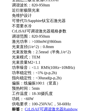
调谐波长：820-950nm
近衍射极限光束
免维护设计
可替代Ti:Sapphire钛宝石激光器
不需要水冷
CrLiSAF可调谐激光器规格参数
调谐范围：820-950nm
激光功率：>100mW@860nm
光束直径(1/e^2)：0.8mm
光束发散角：2.5mrad (半角,1/e^2)
光束模式：TEM
光束质量M2<1.1
功率噪音：<1.1 RMS(10Hz~10MHz)
功率稳定性：<1% (p-p,2h)
指向稳定性：<30urad(p-p,2h)
偏振：线偏振100:1（竖直）
预热时间：5min
工作温度：18-30摄氏度
功耗：<60W
供电要求：100-250VAC，50-60Hz
标签：
CrLiSAF
可调谐激光器
Rainbow