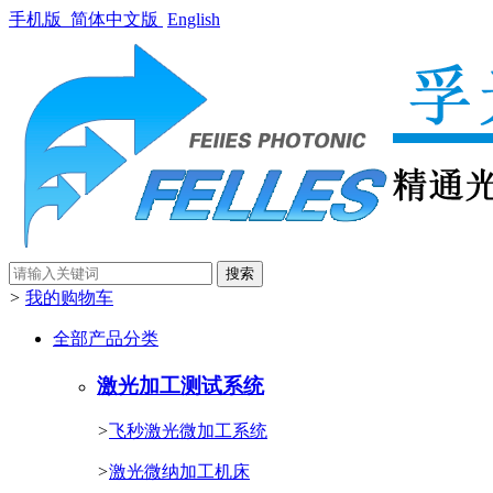
手机版
简体中文版
English
>
我的购物车
全部产品分类
激光加工测试系统
>
飞秒激光微加工系统
>
激光微纳加工机床