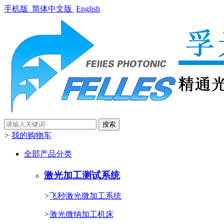
手机版
简体中文版
English
>
我的购物车
全部产品分类
激光加工测试系统
>
飞秒激光微加工系统
>
激光微纳加工机床