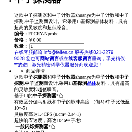
这款中子探测器和中子计数器zhuanye为中子计数和中子
探测,中子监测而设计。它采用Li基探测晶体材料，具有
超高的灵敏度和超低噪音。
编号：
FPCRY-Nprobe
价格：
￥0.00
数量：
在线客服邮箱 info@felles.cn 服务热线021-2279
9028 您也可
网站留言
或在
线客服留言
垂询，孚光精仪-
**的进口激光精密科学仪器服务商欢迎您！
商品详情
这款
中子探测器
和
中子计数器
zhuanye为
中子计数
和
中子
探测,中子监测
而设计,采用
Li基探测
晶体
材料，具有超高
的灵敏度和超低噪音。
基于LI的
中子探测器
*色
有效区分伽马射线和中子的脉冲高度 （伽马/中子比低至
10^-5）
灵敏度高达1.4CPS (n.cm^-2.s^-1)
超快响应速度，高达10^6中子/秒
一般闪烁探测器
*色