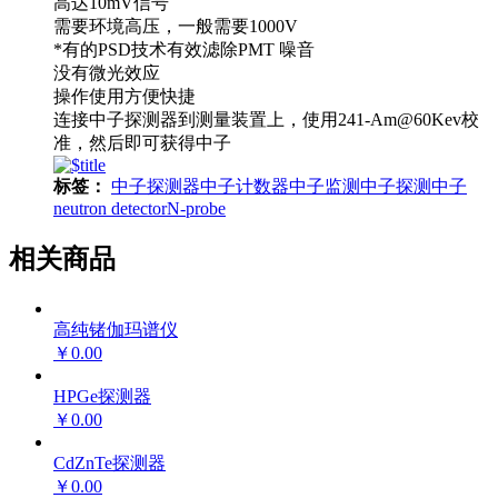
高达10mV信号
需要环境高压，一般需要1000V
*有的PSD技术有效滤除PMT 噪音
没有微光效应
操作使用方便快捷
连接中子探测器到测量装置上，使用241-Am@60Kev校
准，然后即可获得中子
标签：
中子探测器
中子计数器
中子监测
中子探测
中子
neutron detector
N-probe
相关商品
高纯锗伽玛谱仪
￥0.00
HPGe探测器
￥0.00
CdZnTe探测器
￥0.00