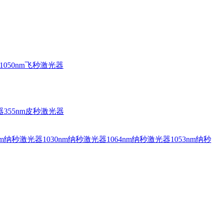
1050nm飞秒激光器
器
355nm皮秒激光器
2nm纳秒激光器
1030nm纳秒激光器
1064nm纳秒激光器
1053nm纳秒