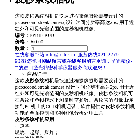
这款皮秒条纹相机是快速过程摄像摄影需要设计的
picosecond streak camera,设计时间分辨率高达2ps, 用于近
红外和可见光谱范围的皮秒相机成像。
编号：
FPBIF-K016
价格：
￥0.00
数量：
在线客服邮箱 info@felles.cn 服务热线021-2279
9028 您也可
网站留言
或在
线客服留言
垂询，孚光精仪-
**的进口激光精密科学仪器服务商欢迎您！
商品详情
这款
皮秒条纹相机
是快速过程摄像摄影需要设计的
picosecond streak camera,设计时间分辨率高达2ps, 用于近
红外和可见光谱范围的皮秒相机成像。皮秒条纹相机可
在条纹和单帧模式下测量时空参数。条纹管的图像由连
接到PC机上的CCD相机记录，软件提供对皮秒条纹相机
功能的全面控制和多种图像分析处理工具。
皮秒
条纹相机
应用
弹道学；
燃烧、起爆、爆炸；