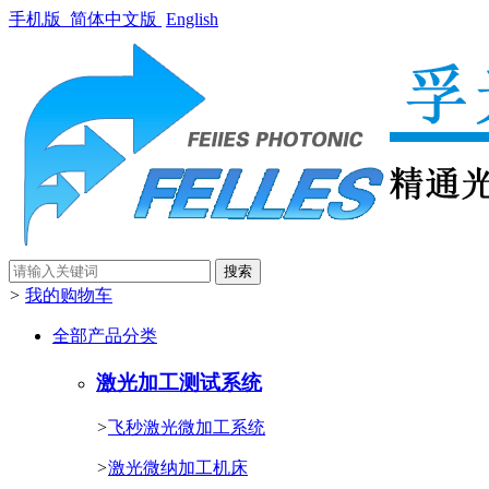
手机版
简体中文版
English
>
我的购物车
全部产品分类
激光加工测试系统
>
飞秒激光微加工系统
>
激光微纳加工机床