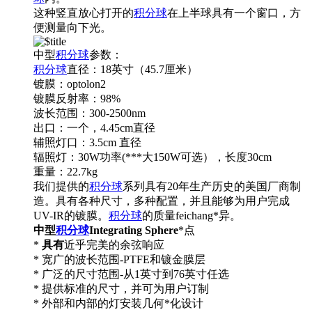
这种竖直放心打开的
积分球
在上半球具有一个窗口，方
便测量向下光。
中型
积分球
参数：
积分球
直径：18英寸（45.7厘米）
镀膜：optolon2
镀膜反射率：98%
波长范围：300-2500nm
出口：一个，4.45cm直径
辅照灯口：3.5cm 直径
辐照灯：30W功率(***大150W可选），长度30cm
重量：22.7kg
我们提供的
积分球
系列具有20年生产历史的美国厂商制
造。具有各种尺寸，多种配置，并且能够为用户完成
UV-IR的镀膜。
积分球
的质量feichang*异。
中型
积分球
Integrating Sphere
*点
*
具有
近乎完美的余弦响应
* 宽广的波长范围-PTFE和镀金膜层
* 广泛的尺寸范围-从1英寸到76英寸任选
* 提供标准的尺寸，并可为用户订制
* 外部和内部的灯安装几何*化设计