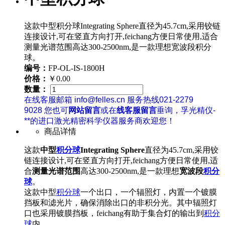
这款中型积分球Integrating Sphere直径为45.7cm,采用铰链
连接设计,可在竖直方向打开,feichang方便日常使用,适合
测量光谱范围高达300-2500nm,是一款理想宽波段积分
球。
编号：
FP-OL-IS-1800H
价格：
￥0.00
数量：
在线客服邮箱 info@felles.cn 服务热线021-2279
9028 您也可
网站留言
或在
线客服留言
垂询，孚光精仪-
**的进口激光精密科学仪器服务商欢迎您！
商品详情
这款
中型
积分球
Integrating Sphere
直径为45.7cm,采用铰
链连接设计,可在竖直方向打开,feichang方便日常使用,适
合
测量光谱范围
高达300-2500nm,是一款理想
宽波段
积分
球
。
这款中型
积分球
一个出口，一个辐照灯，内置一个镀膜
挡板和滤光片，确保消除出口的非积分光。其中辐照灯
口也采用镀膜挡板，feichang有助于集合灯的输出到
积分
球
内。