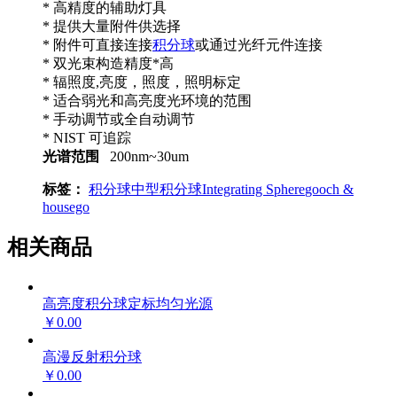
* 高精度的辅助灯具
* 提供大量附件供选择
* 附件可直接连接
积分球
或通过光纤元件连接
* 双光束构造精度*高
* 辐照度,亮度，照度，照明标定
* 适合弱光和高亮度光环境的范围
* 手动调节或全自动调节
* NIST 可追踪
光谱范围
200nm~30um
标签：
积分球
中型积分球
Integrating Sphere
gooch &
housego
相关商品
高亮度积分球定标均匀光源
￥0.00
高漫反射积分球
￥0.00