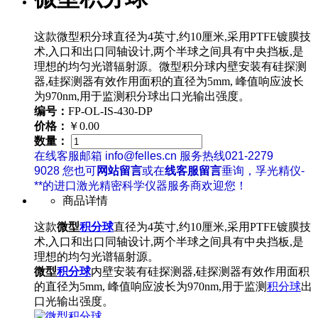
这款微型积分球直径为4英寸,约10厘米,采用PTFE镀膜技
术,入口和出口同轴设计,两个半球之间具有中央挡板,是
理想的均匀光谱辐射源。微型积分球内壁安装有硅探测
器,硅探测器有效作用面积的直径为5mm, 峰值响应波长
为970nm,用于监测积分球出口光输出强度。
编号：
FP-OL-IS-430-DP
价格：
￥0.00
数量：
在线客服邮箱 info@felles.cn 服务热线021-2279
9028 您也可
网站留言
或在
线客服留言
垂询，孚光精仪-
**的进口激光精密科学仪器服务商欢迎您！
商品详情
这款
微型
积分球
直径为4英寸,约10厘米,采用PTFE镀膜技
术,入口和出口同轴设计,两个半球之间具有中央挡板,是
理想的均匀光谱辐射源。
微型
积分球
内壁安装有硅探测器,硅探测器有效作用面积
的直径为5mm, 峰值响应波长为970nm,用于监测
积分球
出
口光输出强度。