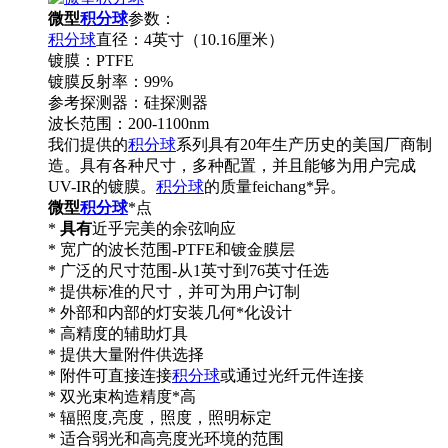
微型
积分球
参数：
积分球
直径：4英寸（10.16厘米）
镀膜：PTFE
镀膜反射率：99%
参考探测器：硅探测器
波长范围：200-1100nm
我们提供的
积分球
系列具有20年生产历史的美国厂商制
造。具有各种尺寸，多种配置，并且能够为用户完成
UV-IR的镀膜。
积分球
的质量feichang*异。
微型
积分球
*点
*
具有
近乎完美的余弦响应
* 宽广的波长范围-PTFE和镀金膜层
* 广泛的尺寸范围-从1英寸到76英寸任选
* 提供标准的尺寸，并可为用户订制
* 外部和内部的灯安装几何*化设计
* 高精度的辅助灯具
* 提供大量附件供选择
* 附件可直接连接
积分球
或通过光纤元件连接
* 双光束构造精度*高
* 辐照度,亮度，照度，照明标定
* 适合弱光和高亮度光环境的范围