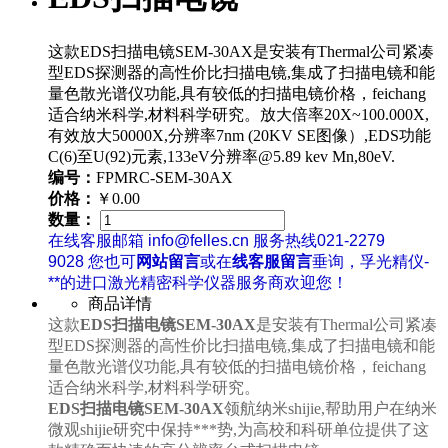
这款EDS扫描电镜SEM-30AX是安装有Thermal公司紧凑
型EDS探测器的高性价比扫描电镜,集成了扫描电镜和能
量色散光谱仪功能,具有较低的扫描电镜价格，feichang
适合纳米科学,材料科学研究。放大倍率20X~100.000X,
有效放大50000X,分辨率7nm (20KV SE图像）,EDS功能
C(6)至U(92)元素,133eV分辨率@5.89 kev Mn,80eV.
编号：
FPMRC-SEM-30AX
价格：
￥0.00
数量：
在线客服邮箱 info@felles.cn 服务热线021-2279
9028 您也可
网站留言
或在
线客服留言
垂询，孚光精仪-
**的进口激光精密科学仪器服务商欢迎您！
商品详情
这款
EDS扫描电镜SEM-30AX
是安装有Thermal公司紧凑
型EDS探测器的高性价比扫描电镜,集成了扫描电镜和能
量色散光谱仪功能,具有较低的扫描电镜价格，feichang
适合纳米科学,材料科学研究。
EDS扫描电镜SEM-30AX
领航纳米shijie,帮助用户在纳米
微观shijie研究中保持***势,为高校和科研单位提供了这