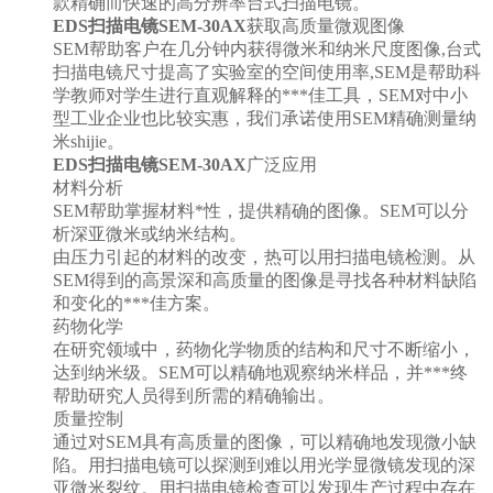
款精确而快速的高分辨率台式扫描电镜。
EDS扫描电镜SEM-30AX
获取高质量微观图像
SEM帮助客户在几分钟内获得微米和纳米尺度图像,台式
扫描电镜尺寸提高了实验室的空间使用率,SEM是帮助科
学教师对学生进行直观解释的***佳工具，SEM对中小
型工业企业也比较实惠，我们承诺使用SEM精确测量纳
米shijie。
EDS扫描电镜SEM-30AX
广泛应用
材料分析
SEM帮助掌握材料*性，提供精确的图像。SEM可以分
析深亚微米或纳米结构。
由压力引起的材料的改变，热可以用扫描电镜检测。从
SEM得到的高景深和高质量的图像是寻找各种材料缺陷
和变化的***佳方案。
药物化学
在研究领域中，药物化学物质的结构和尺寸不断缩小，
达到纳米级。SEM可以精确地观察纳米样品，并***终
帮助研究人员得到所需的精确输出。
质量控制
通过对SEM具有高质量的图像，可以精确地发现微小缺
陷。用扫描电镜可以探测到难以用光学显微镜发现的深
亚微米裂纹。用扫描电镜检查可以发现生产过程中存在