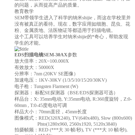
的问题，从而提高产品的质量。
教育教学
SEM带领学生进入了科学的纳米shijie，而这在学校里并
没有被真正的看待。现在，数字应用如细胞、昆虫、花
粉、金属质地、法医物证等都适用于扫描电镜。
这个工具可以培养学生对纳米shijie的*奇心，帮助发现
学生的才能。
EDS扫描电镜SEM-30AX
参数
放大倍率：20X~100.000X
有效放大：50000X
分辨率：7nm (20KV SE图像）
加速电压：1KV-30KV (1/3/5/10/15/20/30KV)
电子枪：Tungsten Flarment (W)
探测器： 标配SE探测器（BSE/EDS探测器可选）
样品台：X: 35mm电动, Y:35mm电动, R:360度旋转，Z:0-
60mm , T:0-45度电动可调
样品大小：70mm直径，45mm长度
图像模式：RED(320X240), TV(640x480), Slow (800x600)
Phto(1280x960, 2560x1920, 5120x3840)
拍摄帧频：RED (***大 30 帧/秒), TV (***大 10 帧/秒),