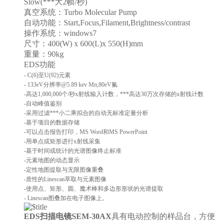
Slow(***大2帧/秒)
真空系统：Turbo Molecular Pump
自动功能：Start,Focus,Filament,Brightness/contrast
操作系统：windows7
尺寸：400(W) x 600(L)x 550(H)mm
重量：90kg
EDS功能
- C(6)至U(92)元素
- 133eV分辨率@5.89 kev Mn,80eV氟
-高达1,000,000个/秒x射线输入计数，***高达30万次存储的x射线计数
-自动峰值鉴别
-采用过滤***小二乘拟合的自动无标准定量分析
-基于项目的数据存储
-可以点击报告打印，MS Word和MS PowerPoint
-用单点或矩形进行x射线采集
-基于时间或统计的光谱图像终止标准
-元素地图的动态显示
-定性地图提取与无限图像重叠
-质性的Linescan萃取与元素图像
-使用点、矩形、圆、魔术棒和多边形形状的光谱提取
- Linescan图叠加在电子图像上。
EDS扫描电镜SEM-30AX
具有电动控制的样品台，方便