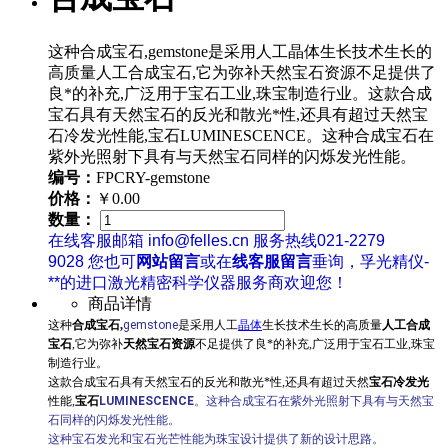
这种合成宝石,gemstone是采用人工晶体生长技术生长的
高质量人工合成宝石,它为弥补天然宝石资源不足提供了
良*的补充,广泛用于宝石工业,珠宝制造行业。这款合成
宝石具有天然宝石的反光和散光*性,还具有超过天然宝
石冷发光性能,宝石LUMINESCENCE。这种合成宝石在
紫外光照射下具有与天然宝石同样的闪烁发光性能。
编号：
FPCRY-gemstone
价格：
￥0.00
数量：
在线客服邮箱 info@felles.cn 服务热线021-2279
9028 您也可
网站留言
或在
线客服留言
垂询，孚光精仪-
**的进口激光精密科学仪器服务商欢迎您！
商品详情
这种
合成宝石,
gemstone
是采用人工
晶体
生长技术生长的高质量
人工合成
宝石
,它为弥补
天然宝石资源
不足提供了良*的补充,广泛用于宝石工业,珠宝
制造行业。
这款合成宝石具有天然宝石的反光和散光*性,还具有超过天然
宝石冷发光
性能,
宝石
LUMINESCENCE
。这种合成宝石在紫外光照射下具有与天然宝
石同样的闪烁发光性能。
这种宝石发光和宝石光芒性能为珠宝设计提供了新的设计思路。