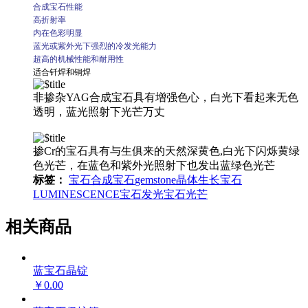
合成宝石性能
高折射率
内在色彩明显
蓝光或紫外光下强烈的冷发光能力
超高的机械性能和耐用性
适合钎焊和铜焊
非掺杂YAG合成宝石具有增强色心，白光下看起来无色
透明，蓝光照射下光芒万丈
掺Cr的宝石具有与生俱来的天然深黄色,白光下闪烁黄绿
色光芒，在蓝色和紫外光照射下也发出蓝绿色光芒
标签：
宝石
合成宝石
gemstone
晶体生长
宝石
LUMINESCENCE
宝石发光
宝石光芒
相关商品
蓝宝石晶锭
￥0.00