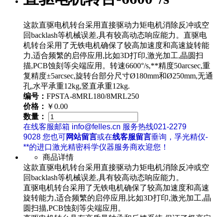
这款直驱电机转台采用直接驱动力矩电机消除反冲或空
回backlash等机械误差,具有较高动态响应能力。直驱电
机转台采用了无铁电机确保了较高加速度和高速旋转能
力,适合频繁的启停应用,比如3D打印,激光加工,晶圆扫
描,PCB蚀刻等尖端应用。转速6600°/s,**精度50arcsec,重
复精度±5arcsec,旋转台部分尺寸Ø180mm和Ø250mm,无通
孔,水平承重12kg,竖直承重12kg.
编号：
FPSTA-8MRL180/8MRL250
价格：
￥0.00
数量：
在线客服邮箱 info@felles.cn 服务热线021-2279
9028 您也可
网站留言
或在
线客服留言
垂询，孚光精仪-
**的进口激光精密科学仪器服务商欢迎您！
商品详情
这款直驱电机转台采用直接驱动力矩电机消除反冲或空
回backlash等机械误差,具有较高动态响应能力。
直驱电机转台采用了无铁电机确保了较高加速度和高速
旋转能力,适合频繁的启停应用,比如3D打印,激光加工,晶
圆扫描,PCB蚀刻等尖端应用。