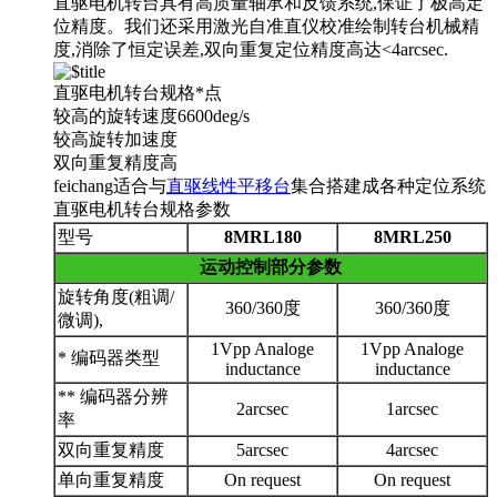
直驱电机转台具有高质量轴承和反馈系统,保证了极高定
位精度。我们还采用激光自准直仪校准绘制转台机械精
度,消除了恒定误差,双向重复定位精度高达<4arcsec.
直驱电机转台规格*点
较高的旋转速度6600deg/s
较高旋转加速度
双向重复精度高
feichang适合与
直驱线性平移台
集合搭建成各种定位系统
直驱电机转台规格参数
型号
8MRL180
8MRL250
运动控制部分参数
旋转角度(粗调/
360/360度
360/360度
微调),
1Vpp Analoge
1Vpp Analoge
* 编码器类型
inductance
inductance
** 编码器分辨
2arcsec
1arcsec
率
双向重复精度
5arcsec
4arcsec
单向重复精度
On request
On request