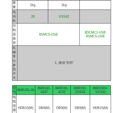
重
1kg
1kg
量
电
动
28
VSS42
机
控
制
8DCMC1-USB
器
8SMC5-USB
8SMC5-USB
推
荐
机
械
零
位
1, 推动“关闭“
参
照
开
关
型
8MR191-
8MR191-
8MR191-
8MR190V-
8MR191-28
号
4247
4233
ZSS43
VSS42
电
线
连
HDB15(M)
DB9(M)
DB9(M)
DB9(M)
HDB15(M)
接