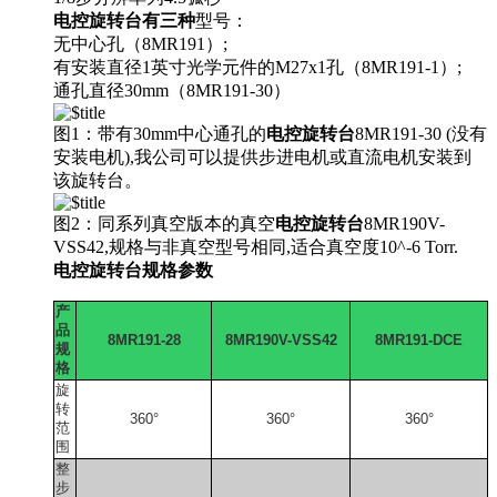
电控旋转台有三种
型号：
无中心孔（8MR191）;
有安装直径1英寸光学元件的M27x1孔（8MR191-1）;
通孔直径30mm（8MR191-30）
图1：带有30mm中心通孔的
电控旋转台
8MR191-30 (没有
安装电机),我公司可以提供步进电机或直流电机安装到
该旋转台。
图2：同系列真空版本的真空
电控旋转台
8MR190V-
VSS42,规格与非真空型号相同,适合真空度10^-6 Torr.
电控旋转台规格参数
产
品
8MR191-28
8MR190V-VSS42
8MR191-DCE
规
格
旋
转
360°
360°
360°
范
围
整
步