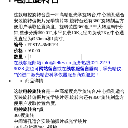
这款电控旋转台是一种高精度光学旋转台,中心插孔适合
安装旋转偏振片光学镜片等,旋转台还有360°旋转刻盘方
便用户读取位置角度。旋转范围360度,***大转速8转/分
钟,整步分辨率0.01°,水平负载10Kg,径向负载2Kg,中心通
孔直径为Ø30mm和1英寸。
编号：
FPSTA-8MR191
价格：
￥0.00
数量：
在线客服邮箱 info@felles.cn 服务热线021-2279
9028 您也可
网站留言
或在
线客服留言
垂询，孚光精仪-
**的进口激光精密科学仪器服务商欢迎您！
商品详情
这款
电控旋转台
是一种高精度光学旋转台,中心插孔适合
安装旋转偏振片光学镜片等,旋转台还有360°旋转刻盘方
便用户读取位置角度。
电控旋转台*点
360度旋转
中间通孔适合安装偏振片或光学镜片
1/8步分辨率为4.5弧秒