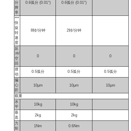
分
0.6弧分 (0.01°)
0.6弧分 (0.01°)
辨
率
***
快
旋
8转/分钟
2转/分钟
转
速
度
反
冲/
0
0
0
空
回
摆
0.5弧分
0.5弧分
0.5弧分
动
偏
心
10µm
10µm
10µm
距
载重
水
10kg
10kg
平
垂
2kg
2kg
直
力
1Nm
0.6Nm
矩