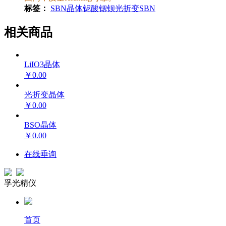
标签：
SBN晶体
铌酸锶钡
光折变
SBN
相关商品
LiIO3晶体
￥0.00
光折变晶体
￥0.00
BSO晶体
￥0.00
在线垂询
孚光精仪
首页