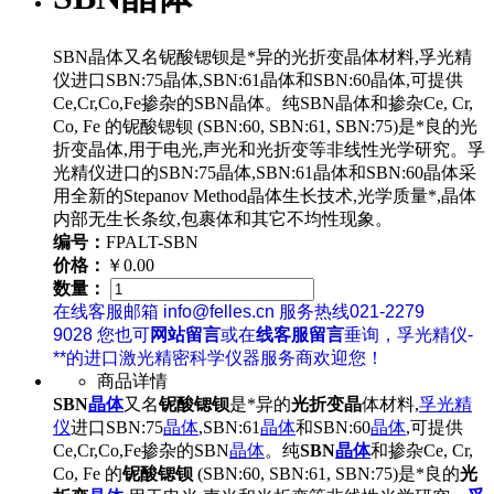
SBN晶体又名铌酸锶钡是*异的光折变晶体材料,孚光精
仪进口SBN:75晶体,SBN:61晶体和SBN:60晶体,可提供
Ce,Cr,Co,Fe掺杂的SBN晶体。纯SBN晶体和掺杂Ce, Cr,
Co, Fe 的铌酸锶钡 (SBN:60, SBN:61, SBN:75)是*良的光
折变晶体,用于电光,声光和光折变等非线性光学研究。孚
光精仪进口的SBN:75晶体,SBN:61晶体和SBN:60晶体采
用全新的Stepanov Method晶体生长技术,光学质量*,晶体
内部无生长条纹,包裹体和其它不均性现象。
编号：
FPALT-SBN
价格：
￥0.00
数量：
在线客服邮箱 info@felles.cn 服务热线021-2279
9028 您也可
网站留言
或在
线客服留言
垂询，孚光精仪-
**的进口激光精密科学仪器服务商欢迎您！
商品详情
SBN
晶体
又名
铌酸锶钡
是*异的
光折变晶
体材料,
孚光精
仪
进口SBN:75
晶体
,SBN:61
晶体
和SBN:60
晶体
,可提供
Ce,Cr,Co,Fe掺杂的SBN
晶体
。纯
SBN
晶体
和掺杂Ce, Cr,
Co, Fe 的
铌酸锶钡
(SBN:60, SBN:61, SBN:75)是*良的
光