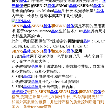
折变
晶体
,用于电光,声光和光折变等非线性光学研究。
孚
光精仪
进口的SBN:75
晶体
,SBN:61
晶体
和SBN:60
晶体
采
用全新的Stepanov Method
晶体
生长技术,光学质量*,
晶体
内部无生长条纹,包裹体和其它不均性现象。
SBN75
晶体
,SBN61
晶体
和SBN60
晶体
满足不同的应用要
求,基于Stepanov Method
晶体
生长技术,SBN
晶体
具有尺寸
大和品质高的*点。
此外，我们还提供如下*殊掺杂的
铌酸锶钡
晶体
：Ce, Cr,
Co, Ni, La, Tm, Yb, Nd， Ce+La, Ce+Ti, Ce+Cr
SBN75
晶体
,SBN61
晶体
和SBN60
晶体
应用：
1.SBN
晶体
用于双波混频：光学信息记录，动态全息干
涉，光学全息放大等；
2. 铌酸锶钡
晶体
用于四波混频：高效相位共轭，自泵浦
相位共轭镜，双相位共轭镜：
3. SBN
晶体
用于电光器件和声光器件；
4. 铌酸锶钡
晶体
用于Pyroelectrical 探测器
；
5. SBN
晶体
晶体
用于自倍频，自合频。
孚光精仪
进口的
SBN75
晶体
,SBN61
晶体
和SBN60
晶体
价
格低,货期短,质量*,
经过在国外生长, 严格切割抛光加工
和国外高质量的镀膜，并进行严格的质量控制后进口到
国内，质量feichang可靠。