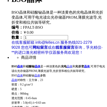
BSO晶体和硅酸铋晶体是一种淡黄色的光电晶体和光折
变晶体,可用于电光读出光存储器PROM,薄膜光波导,光
折变和相位共轭等研究。
编号：
FPALT-BSO
价格：
￥0.00
数量：
在线客服邮箱 info@felles.cn 服务热线021-2279
9028 您也可
网站留言
或在
线客服留言
垂询，孚光精仪-
**的进口激光精密科学仪器服务商欢迎您！
商品详情
BSO
晶体
和
硅酸铋
晶体
是一种淡黄色的
光电
晶体
和
光折变
晶体
,可用于电光
读出光存储器PROM,薄膜光波导,光折变和相位共轭等研究。
BSO
晶体
和硅酸铋
晶体
参数
晶体
对称性：立方体，23
密度：9.2 g/cm^3
硬度：5
熔点：900deg
透光范围：0.45-6um
折射率：5.0(r41) λ=0.63 um