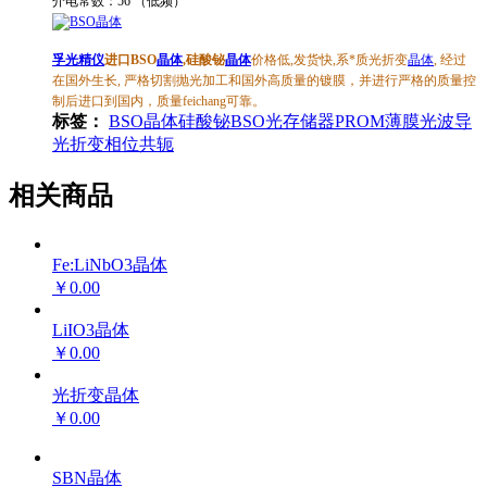
介电常数：56 （低频）
孚光精仪
进口
BSO
晶体
,硅酸铋
晶体
价格低,发货快,系*质光折变
晶体
, 经过
在国外生长, 严格切割抛光加工和国外高质量的镀膜，并进行严格的质量控
制后进口到国内，质量feichang可靠。
标签：
BSO晶体
硅酸铋
BSO
光存储器
PROM
薄膜光波导
光折变
相位共轭
相关商品
Fe:LiNbO3晶体
￥0.00
LiIO3晶体
￥0.00
光折变晶体
￥0.00
SBN晶体