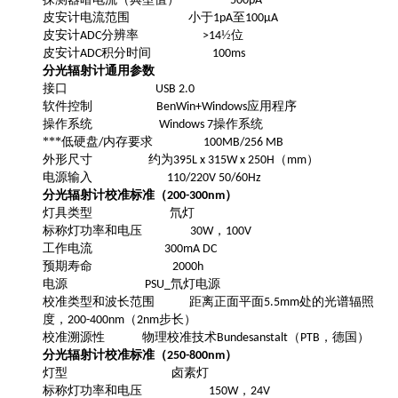
500pA
皮安计电流范围
小于
至
1pA
100µA
皮安计
分辨率
½位
ADC
>14
皮安计
积分时间
ADC
100ms
分光辐射计通用参数
接口
USB 2.0
软件控制
应用程序
BenWin+Windows
操作系统
操作系统
Windows 7
***低硬盘
内存要求
/
100MB/256 MB
外形尺寸
约为
（
）
395L x 315W x 250H
mm
电源输入
110/220V 50/60Hz
分光辐射计校准标准（
）
200-300nm
灯具类型
氘灯
标称灯功率和电压
，
30W
100V
工作电流
300mA DC
预期寿命
2000h
电源
氘灯电源
PSU_
校准类型和波长范围
距离正面平面
处的光谱辐照
5.5mm
度，
（
步长）
200-400nm
2nm
校准溯源性
物理校准技术
（
，德国）
Bundesanstalt
PTB
分光辐射计校准标准（
）
250-800nm
灯型
卤素灯
标称灯功率和电压
，
150W
24V