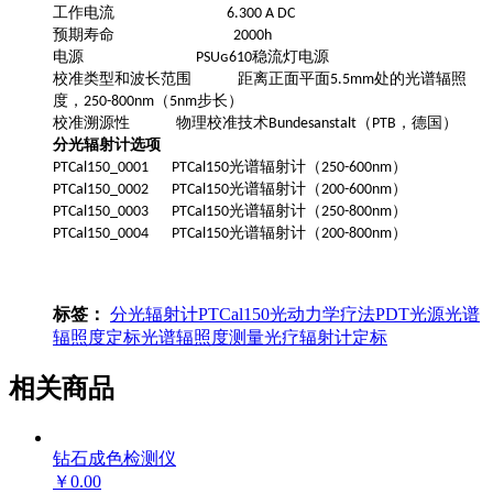
工作电流
6.300 A DC
预期寿命
2000h
电源
稳流灯电源
PSUɢ610
校准类型和波长范围
距离正面平面
处的光谱辐照
5.5mm
度，
（
步长）
250-800nm
5nm
校准溯源性
物理校准技术
（
，德国）
Bundesanstalt
PTB
分光辐射计选项
光谱辐射计（
）
PTCal150_0001 PTCal150
250-600nm
光谱辐射计（
）
PTCal150_0002 PTCal150
200-600nm
光谱辐射计（
）
PTCal150_0003 PTCal150
250-800nm
光谱辐射计（
）
PTCal150_0004 PTCal150
200-800nm
标签：
分光辐射计
PTCal150
光动力学疗法
PDT光源
光谱
辐照度定标
光谱辐照度测量
光疗辐射计定标
相关商品
钻石成色检测仪
￥0.00