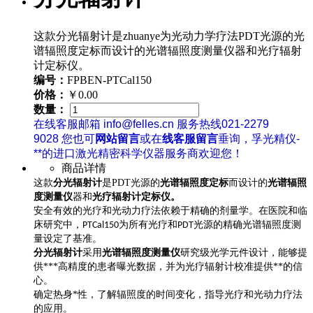
这款分光辐射计是zhuanye为光动力学疗法PDT光源的光
谱辐照度定标而设计的光谱辐照度测量仪器和光疗辐射
计定标仪。
编号：
FPBEN-PTCal150
价格：
￥0.00
数量：
在线客服邮箱 info@felles.cn 服务热线021-2279
9028 您也可
网站留言
或在
线客服留言
垂询，孚光精仪-
**的进口激光精密科学仪器服务商欢迎您！
商品详情
这款
分光辐射计
是PDT光源的
光谱辐照度定标
而设计的
光谱辐照
度测量仪
器和
光疗辐射计定标仪。
安全有效的光疗和光动力疗法依赖于精确的剂量学。在医院和临
床研究中，
为所有光疗和
光源的精确光谱辐照度测
PTCal150
PDT
量设定了基准。
分光辐射计
采用
光谱辐照度测量仪
研究级光学元件设计，能够提
供***高精度的患者曝光数据，并为光疗辐射计校准提供**的信
心。
确定热身*性，了解辐照度的时间变化，指导光疗和光动力疗法
的应用。