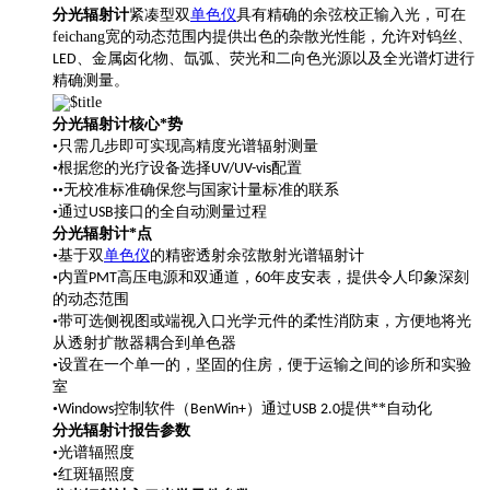
分光辐射计
紧凑型双
单色仪
具有精确的余弦校正输入光，可在
feichang宽的动态范围内提供出色的杂散光性能，允许对钨丝、
、金属卤化物、氙弧、荧光和二向色光源以及全光谱灯进行
LED
精确测量。
分光辐射计核心*势
•只需几步即可实现高精度光谱辐射测量
•根据您的光疗设备选择
配置
UV/UV-vis
••无校准标准确保您与国家计量标准的联系
•通过
接口的全自动测量过程
USB
分光辐射计*点
•基于双
单色仪
的精密透射余弦散射光谱辐射计
•内置
高压电源和双通道，
年皮安表，提供令人印象深刻
PMT
60
的动态范围
•带可选侧视图或端视入口光学元件的柔性消防束，方便地将光
从透射扩散器耦合到单色器
•设置在一个单一的，坚固的住房，便于运输之间的诊所和实验
室
•
控制软件（
）通过
提供**自动化
Windows
BenWin+
USB 2.0
分光辐射计报告参数
•光谱辐照度
•红斑辐照度