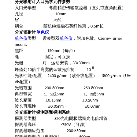
分光辐射计入口光学元件参数
入口光学型
弯曲精密传输散流器（直列或直角配置）
孔径
10mm
f2' <1%
耦合
随机纯熔融石英纤维束，
长
0.5m
分光辐射计
单色仪
单色仪
类型
紧凑型双
单色仪
，附加色散。
Czerny-Turner
mount.
焦距
（每台）
150mm
缝
固定，可互换
光栅
对，运动安装，
33x33mm
-8
峰值处
倍半高宽的杂散光抑制
10
10
光学性能
配置
（紫外线配置）
（
/
2400 g/mm
1800 g/mm
UV-
配置）
Vis
光谱范围
200-600nm 250-800nm
典型带宽
、
或
、
或
1
2
5nm 1
2
5nm
波长精度
±
±
0.15nm
0.20nm
波长再现性
±
±
0.05nm
0.07nm
分光辐射计探测器和探测系统
探测器类型
光电阴极端窗光电倍增管
S20
探测器高压
（可调）
-750V
探测器响应范围
200-850nm
探测器暗电流（典型值）