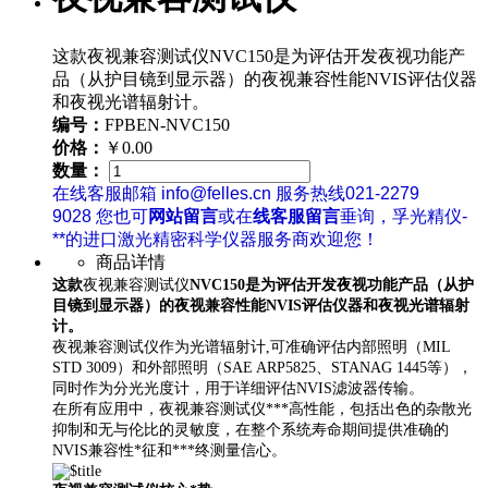
这款夜视兼容测试仪NVC150是为评估开发夜视功能产
品（从护目镜到显示器）的夜视兼容性能NVIS评估仪器
和夜视光谱辐射计。
编号：
FPBEN-NVC150
价格：
￥0.00
数量：
在线客服邮箱 info@felles.cn 服务热线021-2279
9028 您也可
网站留言
或在
线客服留言
垂询，孚光精仪-
**的进口激光精密科学仪器服务商欢迎您！
商品详情
这款
夜视兼容测试仪
NVC150
是为评估开发夜视功能产品（从护
目镜到显示器）的夜视兼容性能NVIS评估仪器和夜视光谱辐射
计。
夜视兼容测试仪
作为光谱辐射计,可准确评估内部照明（
MIL
STD 3009
）和外部照明（
SAE ARP5825
、
STANAG 1445
等），
同时作为分光光度计，用于详细评估
NVIS
滤波器传输。
在所有应用中，
夜视兼容测试仪
***高性能，包括出色的杂散光
抑制和无与伦比的灵敏度，在整个系统寿命期间提供准确的
NVIS
兼容性*征和***终测量信心。