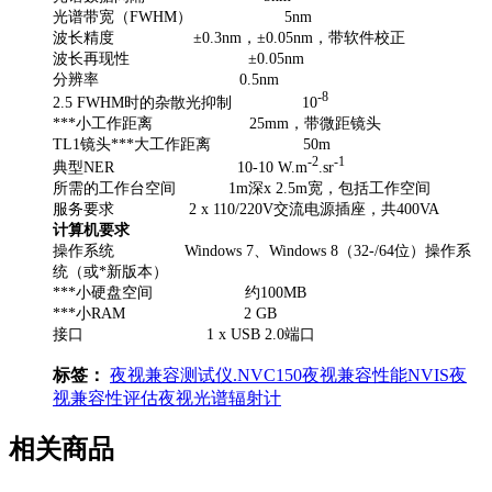
光谱带宽（
FWHM
）
5nm
波长精度
±
0.3nm
，±
0.05nm
，带软件校正
波长再现性
±
0.05nm
分辨率
0.5nm
-8
2.5 FWHM
时的杂散光抑制
10
***小工作距离
25mm
，带微距镜头
TL1
镜头***大工作距离
50m
-2
-1
典型
NER 10-10 W.m
.sr
所需的工作台空间
1m
深
x 2.5m
宽，包括工作空间
服务要求
2 x 110/220V
交流电源插座，共
400VA
计算机要求
操作系统
Windows 7
、
Windows 8
（
32-/64
位）操作系
统（或*新版本）
***小硬盘空间
约
100MB
***小
RAM 2 GB
接口
1 x USB 2.0
端口
标签：
夜视兼容测试仪.NVC150
夜视兼容性能
NVIS
夜
视兼容性评估
夜视光谱辐射计
相关商品