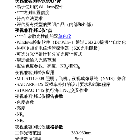
夜视兼容测试仪
核心*势
•易于使用的
Windows
控件
•***终测量置信度
•符合立法要求
•评估所有类型的照明产品（内部和外部）
夜视兼容测试仪
*点
•***佳杂散光性能的双
单色仪
•
Windows
控制软件（
BenWin+
）通过
USB 2.0
提供**自动化
•热电冷却光电倍增管探测器（
S20
光电阴极）
•可选分光辐射计和分光光度计模式
•望远镜输入光路范围
•报告色度参数、亮度、
NR
和
NR
a
b
夜视兼容测试仪
应用
•
MIL STD 3009-
照明，飞机，夜视成像系统（
NVIS
）兼容
•
SAE ARP5825-
双模车外灯的设计要求和试验程序
•
STANAG 1445-
执行海上
Nvg
交叉作业
夜视兼容测试仪
报告参数
•色度参数
•亮度
•
NR
a
•
NR
b
夜视兼容测试仪
规格参数
工作光谱范围
380-930nm
光谱数据间隔
5nm