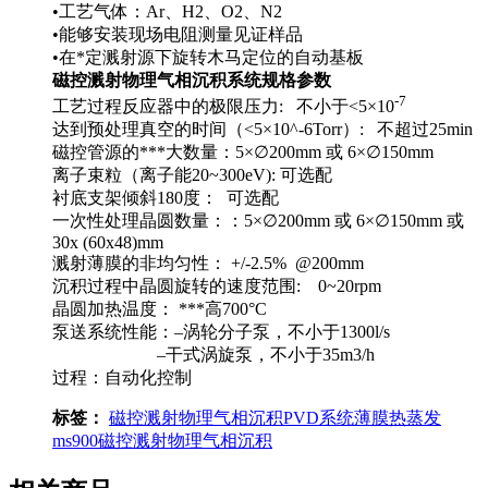
•工艺气体：Ar、H2、O2、N2
•能够安装现场电阻测量见证样品
•在*定溅射源下旋转木马定位的自动基板
磁控溅射物理气相沉积系统规格参数
-7
工艺过程反应器中的极限压力: 不小于<5×10
达到预处理真空的时间（<5×10^-6Torr）: 不超过25min
磁控管源的***大数量：5×∅200mm 或 6×∅150mm
离子束粒（离子能20~300eV): 可选配
衬底支架倾斜180度： 可选配
一次性处理晶圆数量：：5×∅200mm 或 6×∅150mm 或
30x (60x48)mm
溅射薄膜的非均匀性： +/-2.5% @200mm
沉积过程中晶圆旋转的速度范围: 0~20rpm
晶圆加热温度： ***高700°С
泵送系统性能：–涡轮分子泵，不小于1300l/s
–干式涡旋泵，不小于35m3/h
过程：自动化控制
标签：
磁控溅射
物理气相沉积
PVD系统
薄膜
热蒸发
ms900
磁控溅射物理气相沉积