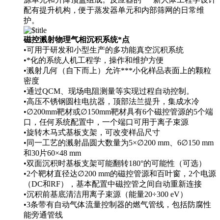
配有提升机构，便于蒸发器单元和内部筛网的日常维
护。
磁控溅射物理气相沉积系统*点
•可用于研发和小型生产的多功能真空沉积系统
•*化的系统人机工程学，操作和维护方便
•溅射几何（自下而上）允许***小化样品表面上的颗粒
密度
•通过QCM、现场电阻测量等实现过程自动控制。
•高压不锈钢圆柱电抗器，顶部法兰提升，集成水冷
•∅200mm靶材或∅150mm靶材具有6个磁控管源的5个端
口，任何系统配置中，一个端口可用于离子束源
•旋转木马式基板支架，可改变样品尺寸
•同一工艺的溅射晶圆大数量为5×∅200 mm、6∅150 mm
和30片60×48 mm
•双面沉积时基板支架可能翻转180°的可能性（可选）
•2个靶材直径达∅200 mm的磁控管源和百叶窗，2个电源
（DC和RF），基本配置中磁控管之间自动重新连接
•沉积前基底清洁用离子束源（能量20÷300 eV）
•3条带有自动气体流量控制器的燃气管线，包括防腐性
能旁通管线