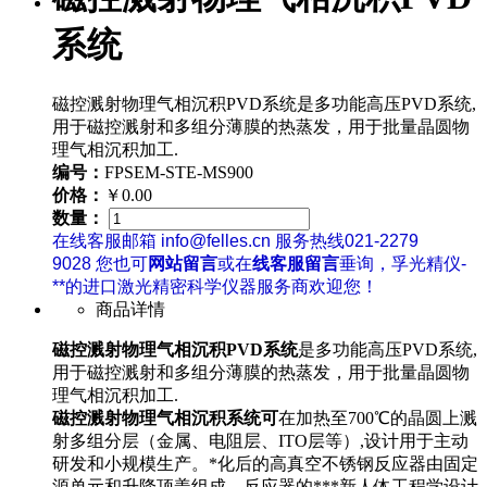
系统
磁控溅射物理气相沉积PVD系统是多功能高压PVD系统,
用于磁控溅射和多组分薄膜的热蒸发，用于批量晶圆物
理气相沉积加工.
编号：
FPSEM-STE-MS900
价格：
￥0.00
数量：
在线客服邮箱 info@felles.cn 服务热线021-2279
9028 您也可
网站留言
或在
线客服留言
垂询，孚光精仪-
**的进口激光精密科学仪器服务商欢迎您！
商品详情
磁控溅射物理气相沉积PVD系统
是多功能高压PVD系统,
用于磁控溅射和多组分薄膜的热蒸发，用于批量晶圆物
理气相沉积加工.
磁控溅射物理气相沉积系统可
在加热至700℃的晶圆上溅
射多组分层（金属、电阻层、ITO层等）,设计用于主动
研发和小规模生产。*化后的高真空不锈钢反应器由固定
源单元和升降顶盖组成。反应器的***新人体工程学设计