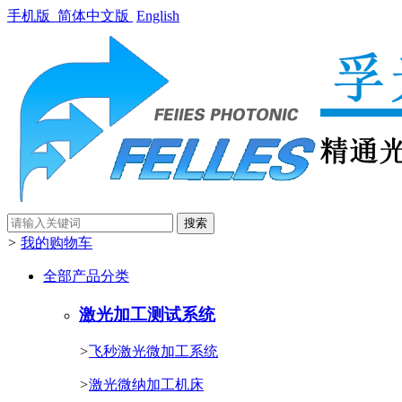
手机版
简体中文版
English
>
我的购物车
全部产品分类
激光加工测试系统
>
飞秒激光微加工系统
>
激光微纳加工机床