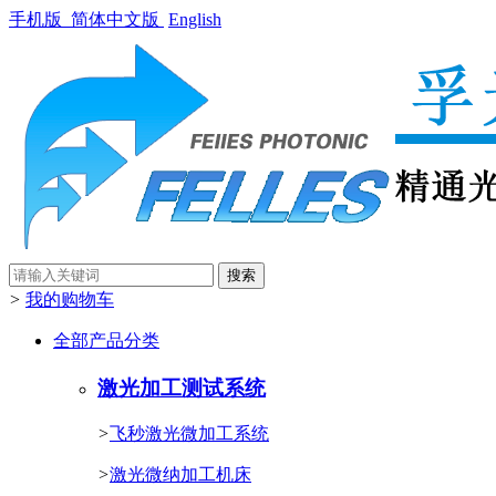
手机版
简体中文版
English
>
我的购物车
全部产品分类
激光加工测试系统
>
飞秒激光微加工系统
>
激光微纳加工机床