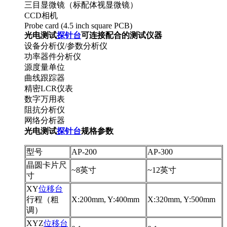
三目显微镜（标配体视显微镜）
CCD相机
Probe card (4.5 inch square PCB)
光电测试
探针台
可
连接配合的测试仪器
设备分析仪/参数分析仪
功率器件分析仪
源度量单位
曲线跟踪器
精密LCR仪表
数字万用表
阻抗分析仪
网络分析器
光电测试
探针台
规格参数
型号
AP-200
AP-300
晶圆卡片尺
~8英寸
~12英寸
寸
XY
位移台
行程（粗
X:200mm, Y:400mm
X:320mm, Y:500mm
调）
XYZ
位移台