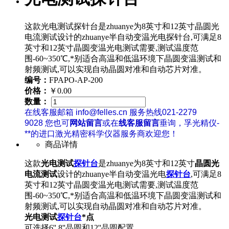
这款光电测试探针台是zhuanye为8英寸和12英寸晶圆光
电流测试设计的zhuanye半自动变温光电探针台,可满足8
英寸和12英寸晶圆变温光电测试需要,测试温度范
围-60~350℃,*别适合高温和低温环境下晶圆变温测试和
射频测试,可以实现自动晶圆对准和自动芯片对准。
编号：
FPAPO-AP-200
价格：
￥0.00
数量：
在线客服邮箱 info@felles.cn 服务热线021-2279
9028 您也可
网站留言
或在
线客服留言
垂询，孚光精仪-
**的进口激光精密科学仪器服务商欢迎您！
商品详情
这款
光电测试
探针台
是zhuanye为8英寸和12英寸
晶圆光
电流测试
设计的zhuanye半自动变温光电
探针台
,可满足8
英寸和12英寸晶圆变温光电测试需要,测试温度范
围-60~350℃,*别适合高温和低温环境下晶圆变温测试和
射频测试,可以实现自动晶圆对准和自动芯片对准。
光电测试
探针台
*点
可选择6'',8''晶圆和12''晶圆配置