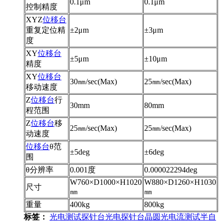
0.1μm
0.1μm
控制精度
XYZ
位移台
重复定位精
±2μm
±3μm
度
XY
位移台
±5μm
±10μm
精度
XY
位移台
30㎜/sec(Max)
25㎜/sec(Max)
移动速度
Z
位移台
行
30mm
80mm
程范围
Z
位移台
移
25㎜/sec(Max)
25㎜/sec(Max)
动速度
位移台
θ范
±5deg
±6deg
围
θ分辨率
0.001度
0.000022294deg
W760×D1000×H1020
W880×D1260×H1030
尺寸
㎜
㎜
重量
400kg
800kg
标签：
光电测试探针台
光电探针台
晶圆光电流测试
半自