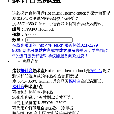
这款探针台热吸盘Hot chuck,Thermo chuck是探针台高温
测试和低温测试的样品冷热台,耐受温
度-55℃~350℃,feichang适合晶圆探针台高低温测试。
编号：
FPAPO-Hotchuck
价格：
￥0.00
数量：
在线客服邮箱 info@felles.cn 服务热线021-2279
9028 您也可
网站留言
或在
线客服留言
垂询，孚光精仪-
**的进口激光精密科学仪器服务商欢迎您！
商品详情
这款
探针台
热吸盘
Hot chuck,Thermo chuck是
探针台
高温
测试和低温测试的样品冷热台,耐受温
度-55℃~350℃,feichang适合晶圆
探针台
高低温测试。
探针台
热吸盘*点
可控制加热和冷却样品
50毫米直径，4英寸到12英寸可选。
可使用温度范围-55℃至+350℃
可为用户订做组合加热器、冷却器
胜任微电流,高电压,大电流等极端测试