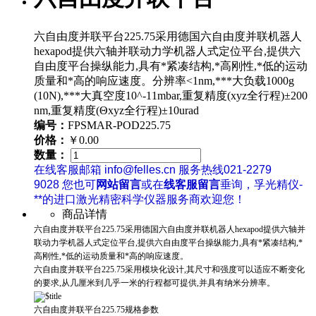
六自由度并联平台225.75采用德国六自由度并联机器人
hexapod提供六轴并联动力学机器人式定位平台,提供六
自由度平台操纵能力,具有*紧凑结构,*高刚性,*低的运动
质量和*高的响应速度。分辨率<1nm,***大负载1000g
(10N),***大真空度10^-11mbar,重复精度(xyz全行程)±200
nm,重复精度(Θxyz全行程)±10urad
编号：
FPSMAR-POD225.75
价格：
￥0.00
数量：
在线客服邮箱 info@felles.cn 服务热线021-2279
9028 您也可
网站留言
或在
线客服留言
垂询，孚光精仪-
**的进口激光精密科学仪器服务商欢迎您！
商品详情
六自由度并联平台225.75采用德国六自由度并联机器人
hexapod提供六轴并
联动力学机器人式定位平台,提供六自由度平台操纵能力,具有*紧凑结构,*
高刚性,*低的运动质量和*高的响应速度
。
六自由度并联平台
225.75
采用模块化设计,其尺寸和强度可以适应不断变化
的要求,从几厘米到几乎一米的行程都可提供,并具有纳米分辨率。
六自由度并联平台
225.75
规格参数