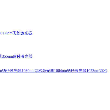
1050nm飞秒激光器
器
355nm皮秒激光器
2nm纳秒激光器
1030nm纳秒激光器
1064nm纳秒激光器
1053nm纳秒