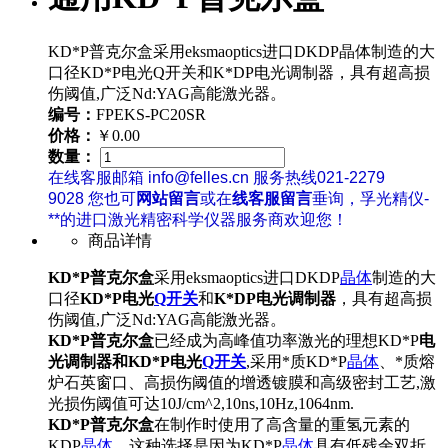
KD*P普克尔盒采用eksmaoptics进口DKDP晶体制造的大
口径KD*P电光Q开关和K*DP电光调制器，具有超高损
伤阈值,广泛Nd:YAG高能激光器。
编号：
FPEKS-PC20SR
价格：
￥0.00
数量：
在线客服邮箱 info@felles.cn 服务热线021-2279
9028 您也可
网站留言
或在
线客服留言
垂询，孚光精仪-
**的进口激光精密科学仪器服务商欢迎您！
商品详情
KD*P
普克
尔盒
采用eksmaoptics进口DKDP
晶体
制造的大
口径
KD*P
电光
Q开关
和
K*DP电光调制器
，具有超高损
伤阈值,广泛Nd:YAG高能激光器。
KD*P
普克
尔盒
已经成为高峰值功率激光的理想KD*P
电
光调制器和KD*P电光
Q开关
,采用*质KD*P
晶体
、*质熔
炉石英窗口、高损伤阈值的增透镀膜和高级密封工艺,激
光损伤阈值可达10J/cm^2,10ns,10Hz,1064nm.
KD*P
普克
尔盒
在制作时使用了高含量的重氢元素的
KDP
晶体
，这种选择是因为KD*P
晶体
具有低残余双折