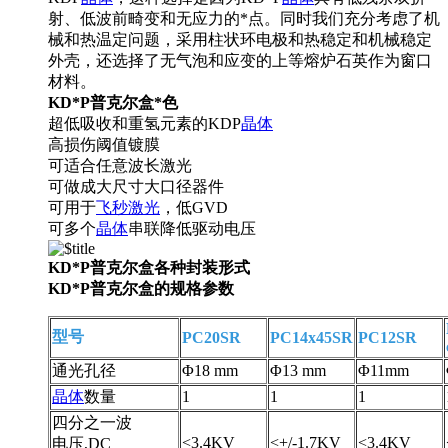
射、低波前畸变和无应力的*点。同时我们充分考虑了机
械和热温定问题，采用柱状环电极和热稳定和机械稳定
外壳，还选择了无气泡和应变的上等熔炉石英作为窗口
材料。
KD*P
普克
尔盒*色
超低吸收和重氢元素的KDP
晶体
高损伤阈值镀膜
可适合任意波长激光
可做成大尺寸大口径器件
可用于
飞秒激光
，低GVD
可多个
晶体
串联降低驱动电压
KD*P
普克
尔盒各种封装形式
KD*P
普克
尔盒的规格参数
型号
PC20SR
PC14x45SR
PC12SR
通光孔径
Φ
18 mm
Φ
13 mm
Φ
11mm
晶体
数量
1
1
1
四分之一波
<3.4KV
<+/-1.7KV
<3.4KV
电压,DC