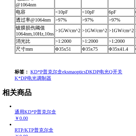
@1064nm
电容
<10pF
<10pF
6pF
透过率@1064nm
>97%
>97%
>97%
镀膜损伤阈值
>1GW/cm^2
>1GW/cm^2
>1GW/cm^2
1064nm,10Hz,10ns
消光比
>1:2000
>1:2000
>1:2000
尺寸mm
Φ35x51
Φ35x75
Φ35x41.4
标签：
KD*P普克尔盒
eksmaoptics
DKDP
电光Q开关
K*DP
电光调制器
相关商品
通用KD*P普克尔盒
￥0.00
RTP/KTP普克尔盒