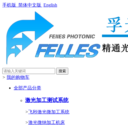
手机版
简体中文版
English
>
我的购物车
全部产品分类
激光加工测试系统
>
飞秒激光微加工系统
>
激光微纳加工机床