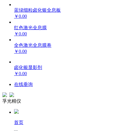
蓝绿细粒卤化银全息板
￥0.00
红色激光全息膜
￥0.00
全色激光全息膜卷
￥0.00
卤化银显影剂
￥0.00
在线垂询
孚光精仪
首页