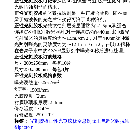
正性光刻胶板可记录
深度3D图像全息图,它产生比Spipley
光致抗蚀剂**的结果 .
正性光刻胶板
的光致抗蚀剂是一种正聚合物质 - 即在暴
露于短波长的光之后它变得可溶于某种溶剂。
正性光刻胶板
光致抗蚀剂层涂层通常为1-1.5μm厚,适合
连续CW和脉冲激光照射,对于连续CW的440nm脉冲激光
照射曝光的灵敏度约为〜1.5mJ/cm 2，对于440nm脉冲激
光照射曝光的灵敏度约为〜12-15mJ / cm 2，在以1:9稀释
在去离子水中的AZ303显影剂中曝光30秒后进行处理。
正性光刻胶板
订购规格
尺寸200x250mm，每包10片
尺寸250x300mm，每包4片
正性光刻胶板规格参数
2
曝光灵敏度: 30mJ/cm
分辨率：
1500l/mm
光胶厚度: ˜2µm
衬底玻璃板厚度: 2-3mm
保存湿度：<50%
存储温度: 25°C±1°C.
标签：
光刻胶板
正性光刻胶板
全息制版
正色调光致抗蚀
剂
photo-r