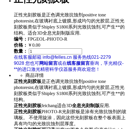
正性光刻胶板是正色调光致抗蚀剂positive tone
photoresist,在玻璃衬底上镀膜,形成均匀的光胶层,正性光
刻胶板类似于Shipley S1800系列光致抗蚀剂,可产生**的
结构。适合3D全息光刻制版应用.
编号：
FPGEOL-PHOTO-R
价格：
￥0.00
数量：
在线客服邮箱 info@felles.cn 服务热线021-2279
9028 您也可
网站留言
或在
线客服留言
垂询，孚光精仪-
**的进口激光精密科学仪器服务商欢迎您！
商品详情
正性光刻胶板
是正色调光致抗蚀剂positive tone
photoresist,在玻璃衬底上镀膜,形成均匀的光胶层,正性光
刻胶板类似于Shipley S1800系列光致抗蚀剂,可产生**的
结构。
正性光刻胶板
feichang适合3D
全息光刻制版
应用.
正性光刻胶板
PHOTO-R光刻胶板是涂有光致抗蚀剂的玻
璃板。 不使用旋涂，因此这些光刻胶板在整个板表面上
具有均匀的光致抗蚀剂层厚度。