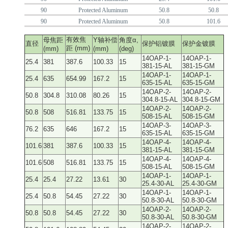
90
Protected Aluminum
50.8
50.8
90
Protected Aluminum
50.8
101.6
有效焦
母焦距
Y轴补偿
角度α,
直径
保护铝镀膜
保护金镀膜
距 (mm)
(mm)
(mm)
(deg)
14OAP-1-
14OAP-1-
25.4
381
387.6
100.33
15
381-15-AL
381-15-GM
14OAP-1-
14OAP-1-
25.4
635
654.99
167.2
15
635-15-AL
635-15-GM
14OAP-2-
14OAP-2-
50.8
304.8
310.08
80.26
15
304.8-15-AL
304.8-15-GM
14OAP-2-
14OAP-2-
50.8
508
516.81
133.75
15
508-15-AL
508-15-GM
14OAP-3-
14OAP-3-
76.2
635
646
167.2
15
635-15-AL
635-15-GM
14OAP-4-
14OAP-4-
101.6
381
387.6
100.33
15
381-15-AL
381-15-GM
14OAP-4-
14OAP-4-
101.6
508
516.81
133.75
15
508-15-AL
508-15-GM
14OAP-1-
14OAP-1-
25.4
25.4
27.22
13.61
30
25.4-30-AL
25.4-30-GM
14OAP-1-
14OAP-1-
25.4
50.8
54.45
27.22
30
50.8-30-AL
50.8-30-GM
14OAP-2-
14OAP-2-
50.8
50.8
54.45
27.22
30
50.8-30-AL
50.8-30-GM
14OAP-2-
14OAP-2-