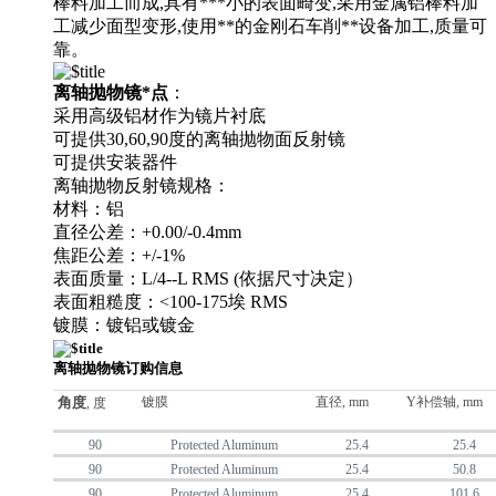
棒料加工而成,具有***小的表面畸变,
采用金属铝棒料加
工减少面型变形,使用**的金刚石车削**设备加工,质量可
靠。
离轴抛物镜*点
：
采用高级铝材作为镜片衬底
可提供30,60,90度的离轴抛物面反射镜
可提供安装器件
离轴抛物反射镜规格：
材料：铝
直径公差：+0.00/-0.4mm
焦距公差：+/-1%
表面质量：L/4--L RMS (依据尺寸决定）
表面粗糙度：<100-175埃 RMS
镀膜：镀铝或镀金
离轴抛物镜订购信息
角度
镀膜
直径, mm
Y补偿轴, mm
, 度
90
Protected Aluminum
25.4
25.4
90
Protected Aluminum
25.4
50.8
90
Protected Aluminum
25.4
101.6