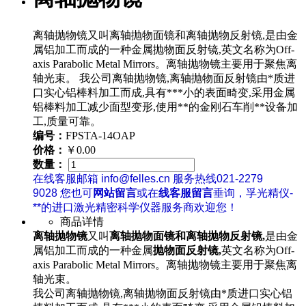
离轴抛物镜又叫离轴抛物面镜和离轴抛物反射镜,是由金
属铝加工而成的一种金属抛物面反射镜,英文名称为Off-
axis Parabolic Metal Mirrors。离轴抛物镜主要用于聚焦离
轴光束。 我公司离轴抛物镜,离轴抛物面反射镜由*质进
口实心铝棒料加工而成,具有***小的表面畸变,采用金属
铝棒料加工减少面型变形,使用**的金刚石车削**设备加
工,质量可靠。
编号：
FPSTA-14OAP
价格：
￥0.00
数量：
在线客服邮箱 info@felles.cn 服务热线021-2279
9028 您也可
网站留言
或在
线客服留言
垂询，孚光精仪-
**的进口激光精密科学仪器服务商欢迎您！
商品详情
离轴抛物镜
又叫
离轴抛物面镜和离轴抛物反射镜,
是由金
属铝加工而成的一种金属
抛物面反射镜,
英文名称为Off-
axis Parabolic Metal Mirrors。
离轴抛物镜主要用于
聚焦离
轴光束
。
我公司离轴抛物镜,离轴抛物面反射镜由*质进口实心铝