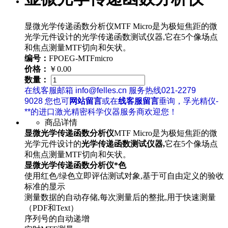
显微光学传递函数分析仪MTF Micro是为极短焦距的微
光学元件设计的光学传递函数测试仪器,它在5个像场点
和焦点测量MTF切向和矢状。
编号：
FPOEG-MTFmicro
价格：
￥0.00
数量：
在线客服邮箱 info@felles.cn 服务热线021-2279
9028 您也可
网站留言
或在
线客服留言
垂询，孚光精仪-
**的进口激光精密科学仪器服务商欢迎您！
商品详情
显微光学传递函数分析仪
MTF Micro是为极短焦距的微
光学元件设计的
光学传递函数测试仪器,
它在5个像场点
和焦点测量MTF切向和矢状。
显微光学传递函数分析仪*色
使用红色/绿色立即评估测试对象,基于可自由定义的验收
标准的显示
测量数据的自动存储,每次测量后的整批,用于快速测量
（PDF和Text）
序列号的自动递增