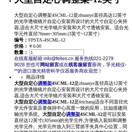
大型自定心调整架4SCML-12是zhuanye直径高达12英寸
的光学透镜镜片自定心安装而设计的大尺寸自定心夹持
器,适合大尺寸光学镜片安装和大尺寸透镜安装。适合光
学元件直径76mm~305mm (3英寸~12英寸）
编号：
FPSTA-4SCML-12
价格：
￥0.00
数量：
在线客服邮箱 info@felles.cn 服务热线021-2279
9028 您也可
网站留言
或在
线客服留言
垂询，孚光精仪-
**的进口激光精密科学仪器服务商欢迎您！
商品详情
大型自定心
调整架
4SCML-12
是zhuanye直径高达12英寸
的光学透镜镜片自定心安装而设计的大尺寸自定心夹持
器,适合大尺寸光学镜片安装和大尺寸透镜安装。
大型自定心
调整架
4SCML-12
是feichang适合不同直径光
学元件安装且要保持中心高度一致的应用，比如搭建同
轴光学系统。
大型自定心
调整架
4SCML-12
是可以安装
直径达12英寸(305mm)的光学元件,方便插入装卸和调整
光学元件。光学元件放入到三臂抓手夹具中心位置，同