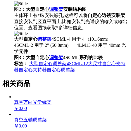
图2：
大型自定心
调整架
安装结构图
主体环上有*殊安装螺孔,这样可以将
自定心透镜安装架
直接安装到竖直平面上,比如安装到光谱仪的输入或输出
位置。查看图纸获取*多详细信息。
大型自定心
调整架
4SCML-4 用于 4" (101.6mm)
4SCML-2 用于 2" (50.8mm) 4LM13-40 用于 40mm 光
学元件
图3：
大型自定心
调整架
4SCML系列的比较
标签：
大型自定心调整架
4SCML-12
大尺寸自定心夹持
器
自定心夹持器
自定心调整架
相关商品
真空万向光学镜架
￥0.00
真空五轴调整架
￥0.00