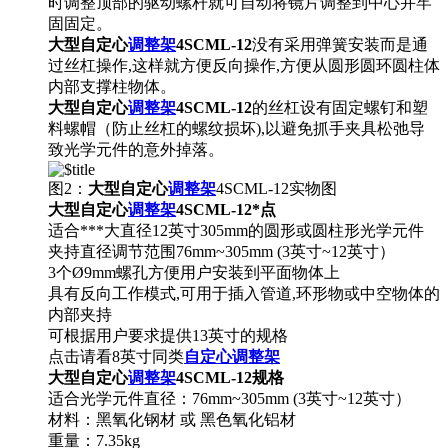
时调整顶部的驱动螺杆就可自动将镜片调整到中心并牢
固固定。
大型自定心
调整架
4SCML-12
没有采用弹簧安装而是通
过丝杠操作,这样就方便反向操作,方便从圆形圆环圆柱体
内部支撑柱物体。
大型自定心
调整架
4SCML-12
的丝杠设有固定螺钉和塑
料螺帽（防止丝杠的螺纹损坏),以避免抓手夹具松弛导
致光学元件的意外掉落。
图2：
大型自定心
调整架
4SCML-12实物图
大型自定心
调整架
4SCML-12
*点
适合***大直径12英寸305mm的圆形或圆柱形光学元件
夹持直径调节范围76mm~305mm (3英寸~12英寸）
3个Ø9mm螺孔方便用户安装到平面物体上
具有反向工作模式,可用于插入管道,环形物或中空物体的
内部夹持
可根据用户要求提供13英寸的规格
点击请看8英寸同类
自定心
调整架
大型自定心
调整架
4SCML-12
规格
适合光学元件直径：76mm~305mm (3英寸~12英寸）
材料：黑氧化钢材 或 黑色氧化铝材
重量：7.35kg