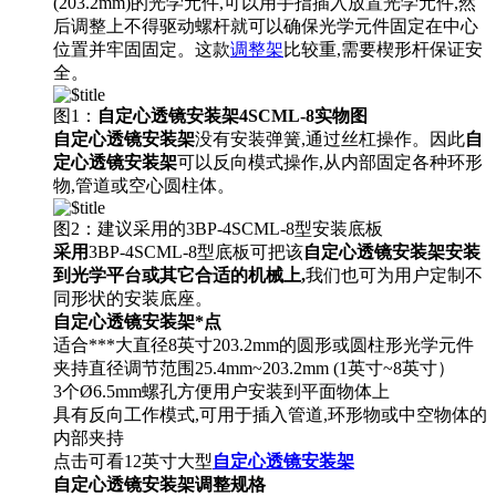
(203.2mm)的光学元件,可以用手指插入放置光学元件,然
后调整上不得驱动螺杆就可以确保光学元件固定在中心
位置并牢固固定。这款
调整架
比较重,需要楔形杆保证安
全。
图1：
自定心透镜安装架
4SCML-8实物图
自定心透镜安装架
没有安装弹簧,通过丝杠操作。因此
自
定心透镜安装架
可以反向模式操作,从内部固定各种环形
物,管道或空心圆柱体。
图2：建议采用的3BP-4SCML-8型安装底板
采用
3BP-4SCML-8型底板可把该
自定心透镜安装架安装
到光学平台或其它合适的机械上,
我们也可为用户定制不
同形状的安装底座。
自定心透镜安装架*点
适合***大直径8英寸203.2mm的圆形或圆柱形光学元件
夹持直径调节范围25.4mm~203.2mm (1英寸~8英寸）
3个Ø6.5mm螺孔方便用户安装到平面物体上
具有反向工作模式,可用于插入管道,环形物或中空物体的
内部夹持
点击可看12英寸大型
自定心透镜安装架
自定心透镜安装架调整规格