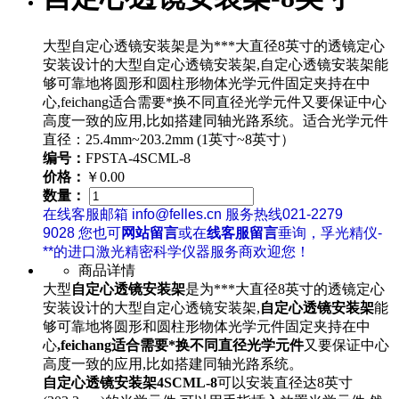
大型自定心透镜安装架是为***大直径8英寸的透镜定心
安装设计的大型自定心透镜安装架,自定心透镜安装架能
够可靠地将圆形和圆柱形物体光学元件固定夹持在中
心,feichang适合需要*换不同直径光学元件又要保证中心
高度一致的应用,比如搭建同轴光路系统。适合光学元件
直径：25.4mm~203.2mm (1英寸~8英寸）
编号：
FPSTA-4SCML-8
价格：
￥0.00
数量：
在线客服邮箱 info@felles.cn 服务热线021-2279
9028 您也可
网站留言
或在
线客服留言
垂询，孚光精仪-
**的进口激光精密科学仪器服务商欢迎您！
商品详情
大型
自定心透镜安装架
是为***大直径8英寸的透镜定心
安装设计的大型自定心透镜安装架,
自定心透镜安装架
能
够可靠地将圆形和圆柱形物体光学元件固定夹持在中
心
,feichang适合需要*换不同直径光学元件
又要保证中心
高度一致的应用,比如搭建同轴光路系统。
自定心透镜安装架
4SCML-8
可以安装直径达8英寸