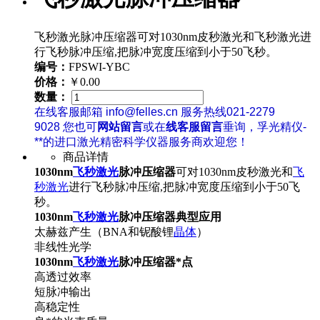
飞秒激光脉冲压缩器可对1030nm皮秒激光和飞秒激光进
行飞秒脉冲压缩,把脉冲宽度压缩到小于50飞秒。
编号：
FPSWI-YBC
价格：
￥0.00
数量：
在线客服邮箱 info@felles.cn 服务热线021-2279
9028 您也可
网站留言
或在
线客服留言
垂询，孚光精仪-
**的进口激光精密科学仪器服务商欢迎您！
商品详情
1030nm
飞秒激光
脉冲压缩器
可对1030nm皮秒激光和
飞
秒激光
进行飞秒脉冲压缩,把脉冲宽度压缩到小于50飞
秒。
1030nm
飞秒激光
脉冲压缩器典型应用
太赫兹产生（BNA和铌酸锂
晶体
）
非线性光学
1030nm
飞秒激光
脉冲压缩器*点
高透过效率
短脉冲输出
高稳定性