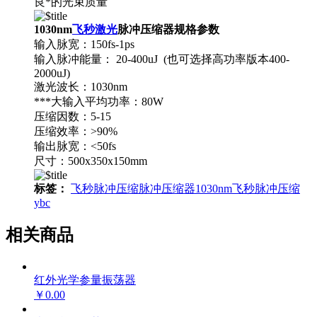
良*的光束质量
1030nm
飞秒激光
脉冲压缩器规格参数
输入脉宽：150fs-1ps
输入脉冲能量： 20-400uJ (也可选择高功率版本400-
2000uJ)
激光波长：1030nm
***大输入平均功率：80W
压缩因数：5-15
压缩效率：>90%
输出脉宽：<50fs
尺寸：500x350x150mm
标签：
飞秒脉冲压缩
脉冲压缩器
1030nm
飞秒脉冲压缩
ybc
相关商品
红外光学参量振荡器
￥0.00