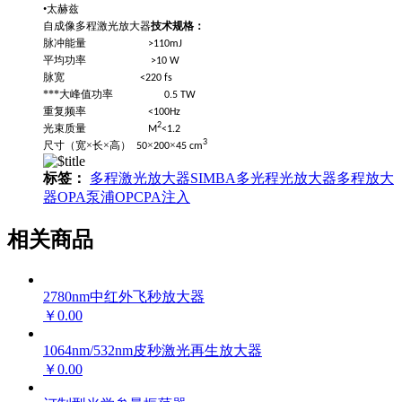
•太赫兹
自成像多程激光放大器
技术规格：
脉冲能量
>110mJ
平均功率
>10 W
脉宽
<220 fs
***大峰值功率
0.5 TW
重复频率
<100Hz
2
光束质量
M
<1.2
3
尺寸（宽×长×高）
×
×
50
200
45 cm
标签：
多程激光放大器
SIMBA
多光程光放大器
多程放大
器
OPA泵浦
OPCPA注入
相关商品
2780nm中红外飞秒放大器
￥0.00
1064nm/532nm皮秒激光再生放大器
￥0.00