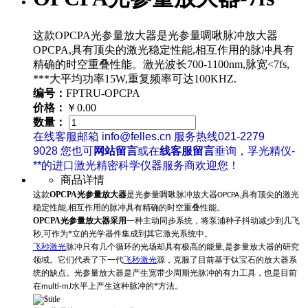
这款OPCPA光参量放大器是光参量啁啾脉冲放大器
OPCPA,具有顶尖的激光稳定性能,相互作用的脉冲具有
精确的时空重叠性能。激光波长700-1100nm,脉宽<7fs,
***大平均功率15W,重复频率可达100KHZ.
编号：
FPTRU-OPCPA
价格：
￥0.00
数量：
在线客服邮箱 info@felles.cn 服务热线021-2279
9028 您也可
网站留言
或在
线客服留言
垂询，孚光精仪-
**的进口激光精密科学仪器服务商欢迎您！
商品详情
这款
OPCPA光参量放大器
是光参量啁啾脉冲放大器
OPCPA,具有顶尖的激光
稳定性能,相互作用的脉冲具有精确的时空重叠性能。
OPCPA光参量放大器采用
一种主动同步系统，将泵浦种子抖动减少到几飞
秒,可作为*立的光学器件集成到其它激光系统中。
飞秒激光
脉冲只有几个循环的光场却具有极高的能量,是参量放大器的研究
领域。它们代表了下一代
飞秒激光
源，克服了目前基于钛宝石的放大器系
统的缺点。光参量放大器是产生宽带少周期光脉冲的有力工具，也是目前
在
水平上产生这种脉冲的*方法。
multi-mJ