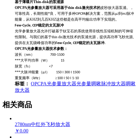
基于薄碟片Thin-disk的泵浦
源
OPCPA光参量放大器可采用基于thin disk激光技术的
皮秒放大器泵浦。，
可靠性高，长期性能*良，可用于多种
解决方案，范围从
到
脉冲
OPCPA
µJ
mJ
能量，从KHZ到几百KHZ这些都是在高平均输出功率下实现的。
稳定的太瓦脉冲
Few-Cycle, CEP
光学参量放大器允许打破基于钛宝石的系统使用非线性压缩机制的可伸缩
性限制。与我们的基于thin dis激光技术的泵浦光源，提供高功率飞秒光源,
提供在太瓦级峰值功率的
稳定的太瓦脉冲.
Few-Cycle, CEP
OPCPA光参量放大器
技术参数：
波长（
）
nm
700-1100
***大平均功率（
）
W
15
脉宽（
）
fs
<7
***大脉冲能量（
）
µJ
150 I 300 I 1500
重复频率（
）
≥
kHz
100 I 50 I 1-10
标签：
OPCPA
光参量放大器
光参量啁啾脉冲放大器
啁啾
放大器
相关商品
2780nm中红外飞秒放大器
￥0.00