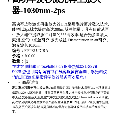
器-1030nm-2ps
高功率皮秒激光再生放大器Dira采用碟片薄片激光技术,
能够以2ps脉宽提供高达200mJ脉冲能量，具有目前从再
生放大器中提取脉冲能量的***高效率,适合光参量放大
泵浦,空气中光丝研究,激光成丝,Filamentation in air研究。
激光波长1030nm
编号：
FPTRU-DIRA
价格：
￥0.00
数量：
在线客服邮箱 info@felles.cn 服务热线021-2279
9028 您也可
网站留言
或在
线客服留言
垂询，孚光精仪-
**的进口激光精密科学仪器服务商欢迎您！
商品详情
皮秒脉宽提
高功率皮秒激光再生放大器D
ira采用碟片薄片激光技术,能够以2
供高达
，具有目前从再生放大器中提取脉冲能量的***高效
200mJ脉冲能量
率,适合光参量放大泵浦,
空气中光丝研究,激光成丝,Filamentation in air研究。
产品组合涵盖从
范围。
高功率皮秒激光再生放大器
1KHZ到几百KHZ重复频率
脉冲能量高达焦耳级或平均功率千瓦级的方
可根据用户要求订制,可提供
案。