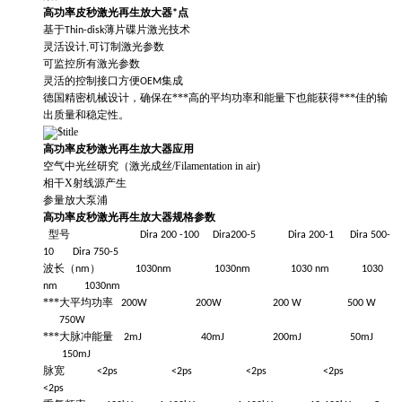
高功率皮秒激光再生放大器*点
基于Thin-disk薄片碟片激光技术
灵活设计,可订制激光参数
可监控所有激光参数
灵活的控制接口方便OEM集成
德国精密
机械设计，确保在***高的平均功率和能量下也能获得***佳的输
出质量和稳定性。
高功率皮秒激光再生放大器应用
空气中光丝研究（激光成丝/Filamentation in air)
相干X射线源产生
参量放大泵浦
高功率皮秒激光再生放大器规格参数
型号 Dira 200 -100 Dira200-5 Dira 200-1 Dira 500-
10 Dira 750-5
波长（
）
nm
1030nm 1030nm 1030 nm 1030
nm 1030nm
***大平均功率
200W 200W 200 W 500 W
750W
***大脉冲能量
2mJ 40mJ 200mJ 50mJ
150mJ
脉宽
<2ps <2ps <2ps <2ps
<2ps