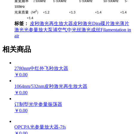
重复频率
≥
100kHz 1-100kHz 1-100kHz 10-100kHz 5-
100kHz
2
光束质量（
）
M
<1.2 <1.3 <1.4 <1.4
<1.4
标签：
皮秒激光再生放大器
皮秒激光
Dira
碟片激光
薄片
激光
光参量放大泵浦
空气中光丝
激光成丝
Filamentation in
air
相关商品
2780nm中红外飞秒放大器
￥0.00
1064nm/532nm皮秒激光再生放大器
￥0.00
订制型光学参量振荡器
￥0.00
OPCPA光参量放大器-7fs
￥0.00